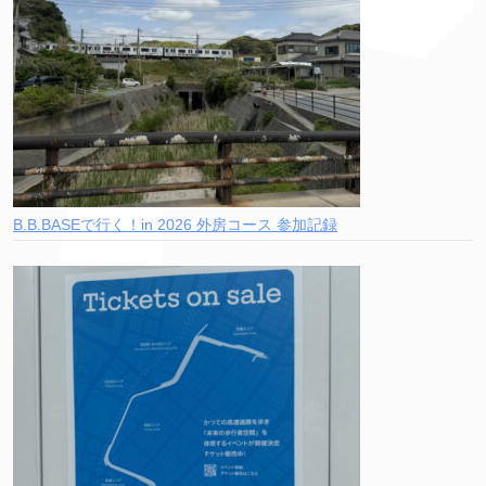
B.B.BASEで行く！in 2026 外房コース 参加記録