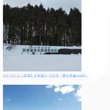
はたちだよ！鉄道むすめ巡り その８『東日本編 part5』