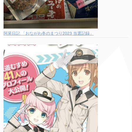
阿呆日記 「おながわ冬のまつり2023 当選記録」