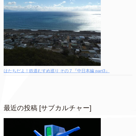
はたちだよ！鉄道むすめ巡り その７『中日本編 part3』
最近の投稿 [サブカルチャー]