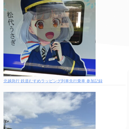
北越急行 鉄道むすめラッピング列車先行乗車 参加記録