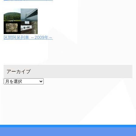
区間阿呆列車 ～2009年～
アーカイブ
ア
ー
カ
イ
ブ