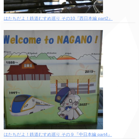
はたちだよ！鉄道むすめ巡り その10『西日本編 part2』
はたちだよ！鉄道むすめ巡り その９『中日本編 part4』