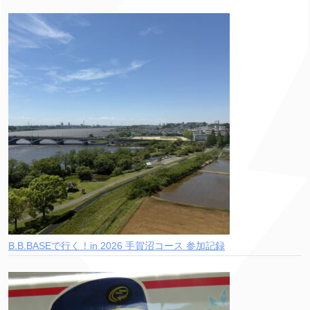
B.B.BASEで行く！in 2026 手賀沼コース 参加記録