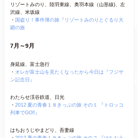
リゾートみのり、陸羽東線、奥羽本線（山形線)、左
沢線、米坂線
・
国盗り！事件簿の旅『リゾートみのりとぐるり大
廻の旅
7月～9月
身延線、富士急行
・
オレが富士山を見たくなったから今日は『フジサ
ン記念日』
わたらせ渓谷鉄道、日光
・
2012 夏の青春１８きっぷの旅 その１ 『トロッコ
列車でGO!!』
はちおうじやまどり、吾妻線
・
2012 夏の青春１８きっぷの旅 その２ 『はちおう