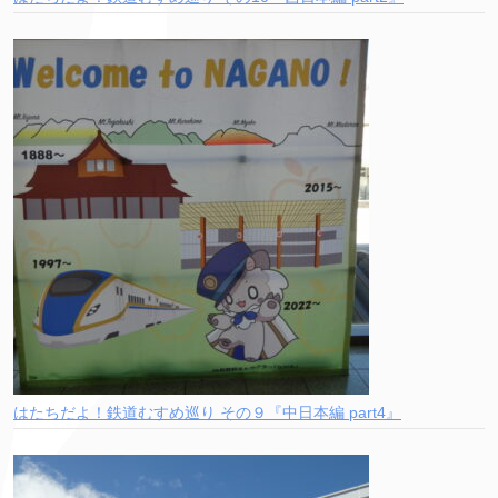
はたちだよ！鉄道むすめ巡り その９『中日本編 part4』