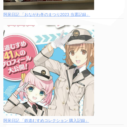
阿呆日記 「おながわ冬のまつり2023 当選記録」
阿呆日記 「鉄道むすめコレクション 購入記録」