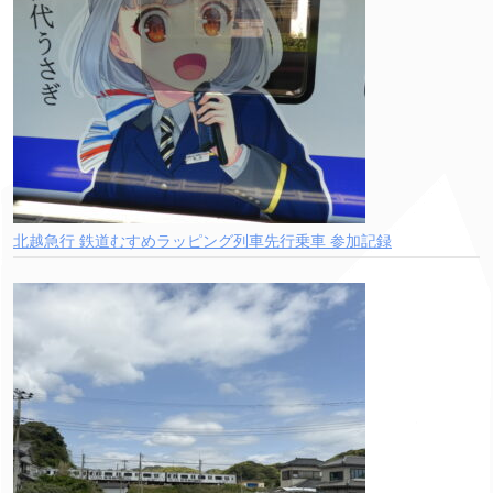
北越急行 鉄道むすめラッピング列車先行乗車 参加記録