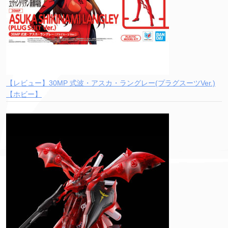
【レビュー】30MP 式波・アスカ・ラングレー(プラグスーツVer.)
【ホビー】