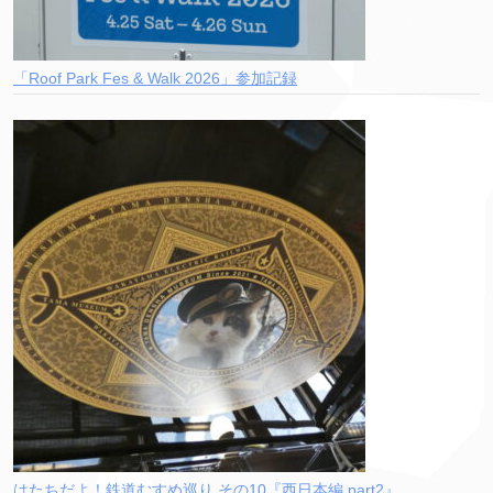
「Roof Park Fes & Walk 2026」参加記録
はたちだよ！鉄道むすめ巡り その10『西日本編 part2』