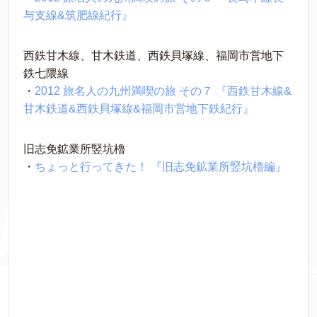
与支線&筑肥線紀行』
西鉄甘木線、甘木鉄道、西鉄貝塚線、福岡市営地下
鉄七隈線
・
2012 旅名人の九州満喫の旅 その７ 『西鉄甘木線&
甘木鉄道&西鉄貝塚線&福岡市営地下鉄紀行』
旧志免鉱業所竪坑櫓
・
ちょっと行ってきた！ 『旧志免鉱業所竪坑櫓編』