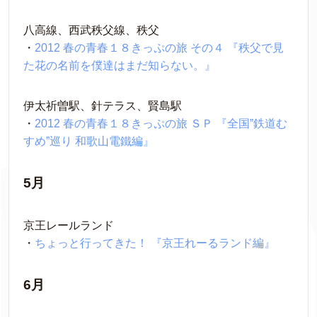
八高線、西武秩父線、秩父
・
2012 春の青春１８きっぷの旅 その４ 『秩父で見
た花の名前を僕達はまだ知らない。』
伊太祈曽駅、針テラス、賢島駅
・
2012 春の青春１８きっぷの旅 ＳＰ 『全国”鉄道む
すめ”巡り 和歌山電鐵編』
5月
京王レールランド
・
ちょっと行ってきた！ 『京王れーるランド編』
6月