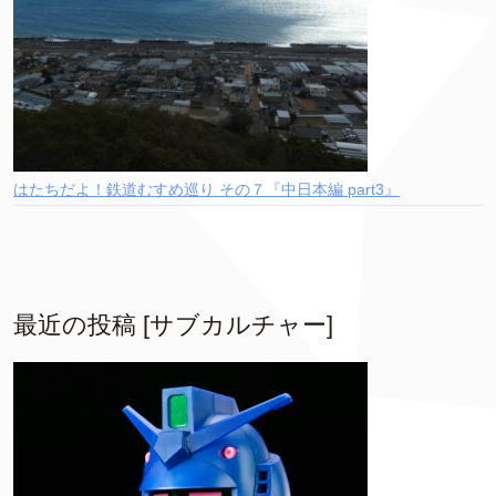
はたちだよ！鉄道むすめ巡り その７『中日本編 part3』
最近の投稿 [サブカルチャー]