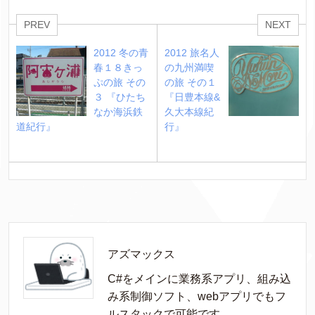
PREV
NEXT
2012 冬の青
2012 旅名人
春１８きっ
の九州満喫
ぷの旅 その
の旅 その１ 
３ 『ひたち
『日豊本線&
なか海浜鉄
久大本線紀
道紀行』
行』
アズマックス
C#をメインに業務系アプリ、組み込
み系制御ソフト、webアプリでもフ
ルスタックで可能です。
