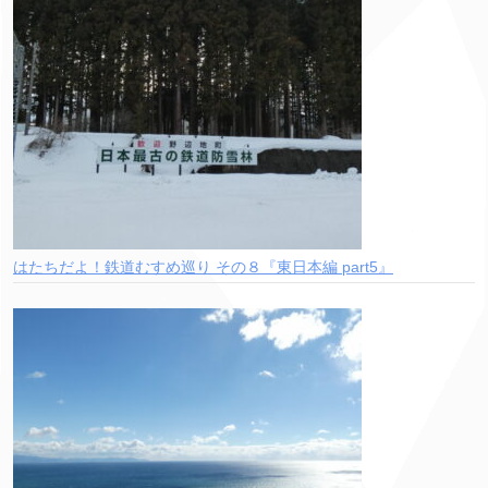
はたちだよ！鉄道むすめ巡り その８『東日本編 part5』