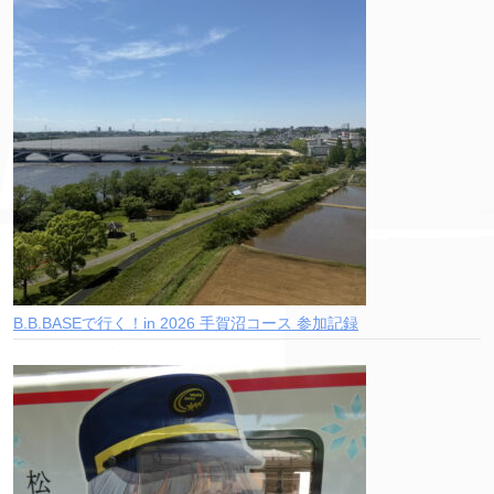
B.B.BASEで行く！in 2026 手賀沼コース 参加記録