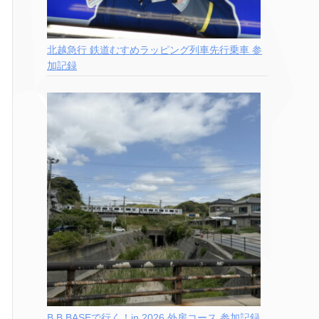
北越急行 鉄道むすめラッピング列車先行乗車 参
加記録
B.B.BASEで行く！in 2026 外房コース 参加記録