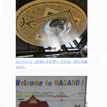
はたちだよ！鉄道むすめ巡り その10『西日本編
part2』