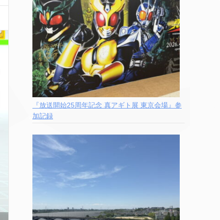
『放送開始25周年記念 真アギト展 東京会場』参
加記録