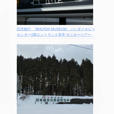
読売旅行 「BHCPDII MUSEUM」バンダイホビー
センター1階エントランス見学 モニターツアー 参
加記録