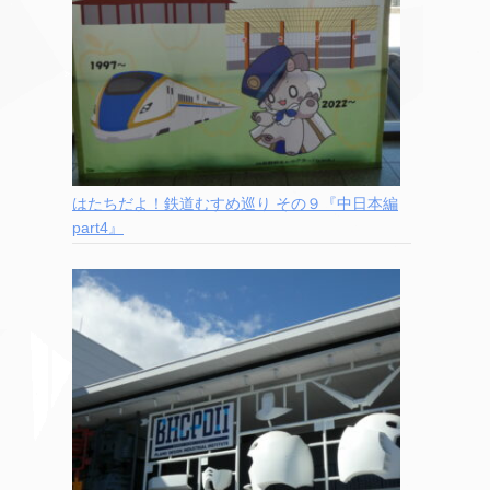
はたちだよ！鉄道むすめ巡り その９『中日本編
part4』