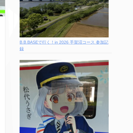
B.B.BASEで行く！in 2026 手賀沼コース 参加記
録