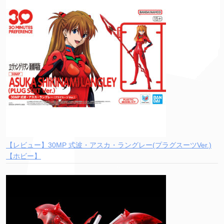
【レビュー】30MP 式波・アスカ・ラングレー(プラグスーツVer.)
【ホビー】