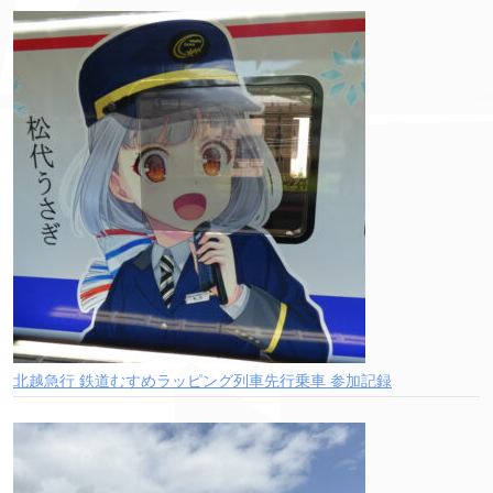
北越急行 鉄道むすめラッピング列車先行乗車 参加記録