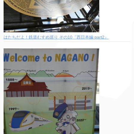
はたちだよ！鉄道むすめ巡り その10『西日本編 part2』