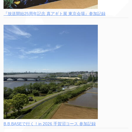
『放送開始25周年記念 真アギト展 東京会場』参加記録
B.B.BASEで行く！in 2026 手賀沼コース 参加記録