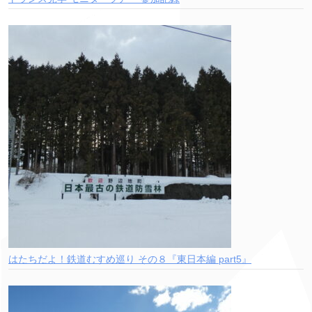
はたちだよ！鉄道むすめ巡り その８『東日本編 part5』