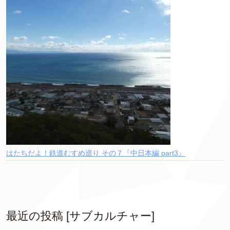
はたちだよ！鉄道むすめ巡り その７『中日本編 part3』
最近の投稿 [サブカルチャー]