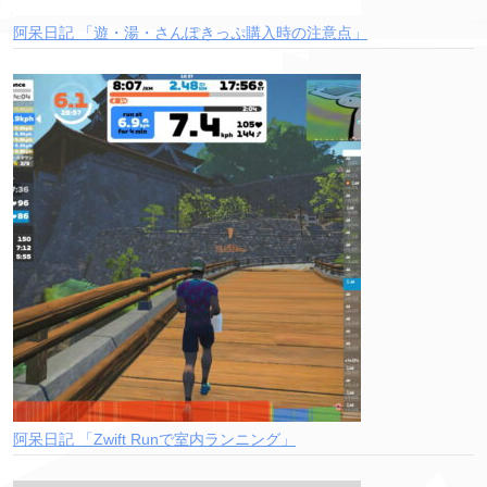
阿呆日記 「遊・湯・さんぽきっぷ購入時の注意点」
阿呆日記 「Zwift Runで室内ランニング」