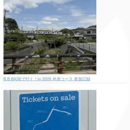
B.B.BASEで行く！in 2026 外房コース 参加記録