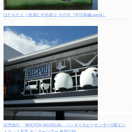
はたちだよ！鉄道むすめ巡り その９『中日本編 part4』
読売旅行 「BHCPDII MUSEUM」バンダイホビーセンター1階エン
トランス見学 モニターツアー 参加記録