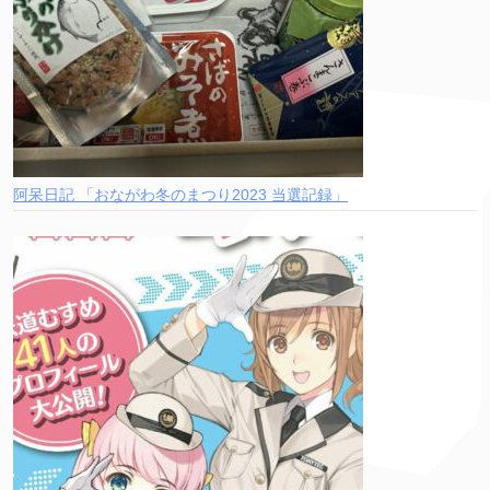
阿呆日記 「おながわ冬のまつり2023 当選記録」