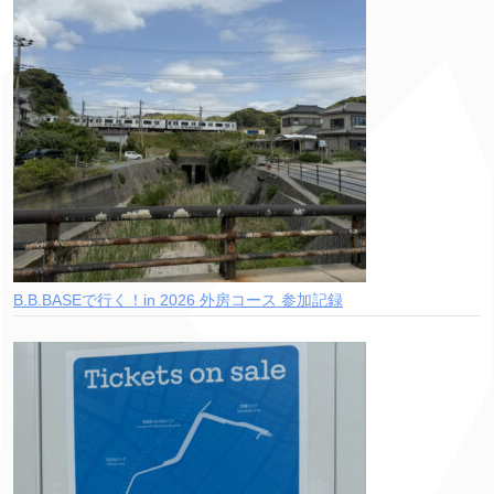
B.B.BASEで行く！in 2026 外房コース 参加記録