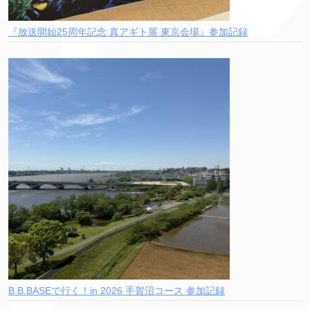
『放送開始25周年記念 真アギト展 東京会場』参加記録
B.B.BASEで行く！in 2026 手賀沼コース 参加記録