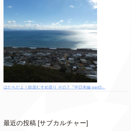
はたちだよ！鉄道むすめ巡り その７『中日本編 part3』
最近の投稿 [サブカルチャー]