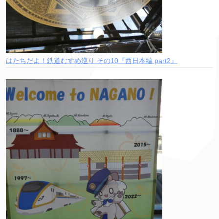
はたちだよ！鉄道むすめ巡り その10『西日本編 part2』