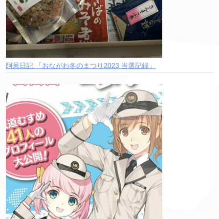
阿呆日記 「おながわ冬のまつり2023 当選記録」