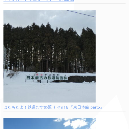
はたちだよ！鉄道むすめ巡り その８『東日本編 part5』