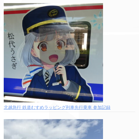
北越急行 鉄道むすめラッピング列車先行乗車 参加記録