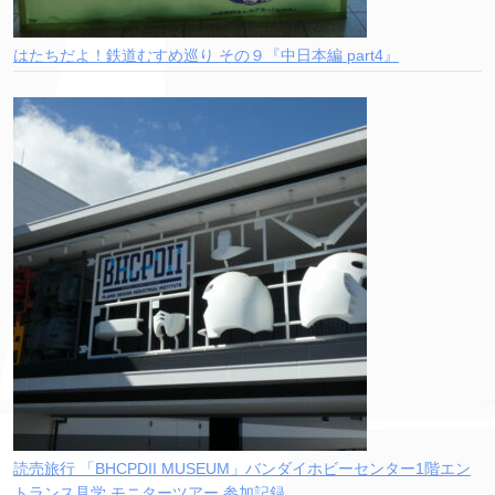
はたちだよ！鉄道むすめ巡り その９『中日本編 part4』
読売旅行 「BHCPDII MUSEUM」バンダイホビーセンター1階エン
トランス見学 モニターツアー 参加記録