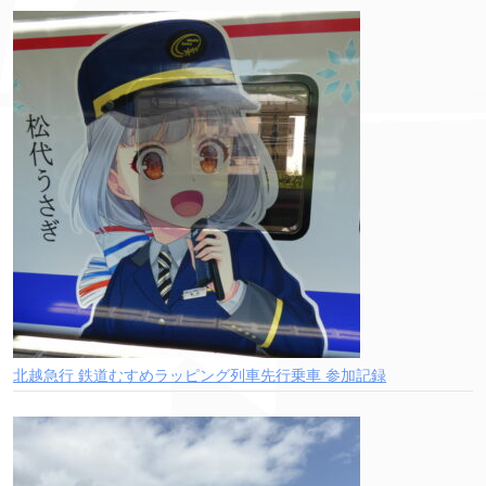
北越急行 鉄道むすめラッピング列車先行乗車 参加記録