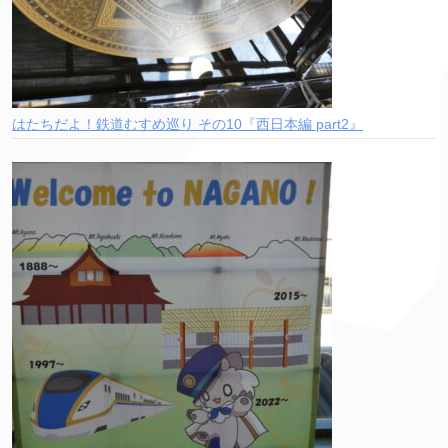
はたちだよ！鉄道むすめ巡り その10『西日本編 part2』