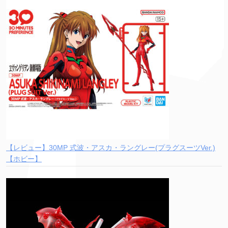
【レビュー】30MP 式波・アスカ・ラングレー(プラグスーツVer.)
【ホビー】