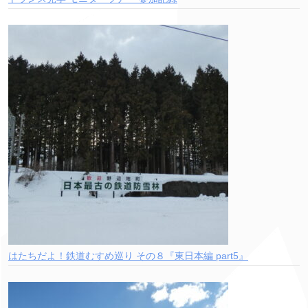
はたちだよ！鉄道むすめ巡り その８『東日本編 part5』