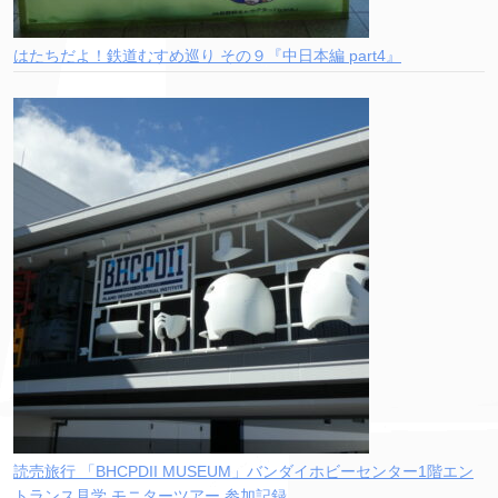
はたちだよ！鉄道むすめ巡り その９『中日本編 part4』
読売旅行 「BHCPDII MUSEUM」バンダイホビーセンター1階エン
トランス見学 モニターツアー 参加記録