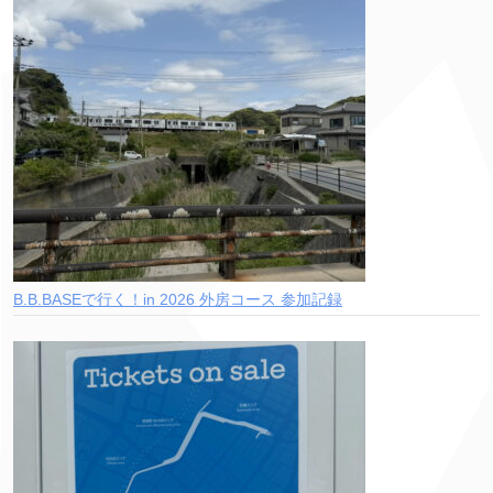
B.B.BASEで行く！in 2026 外房コース 参加記録