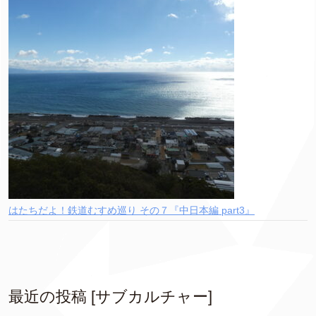
はたちだよ！鉄道むすめ巡り その７『中日本編 part3』
最近の投稿 [サブカルチャー]