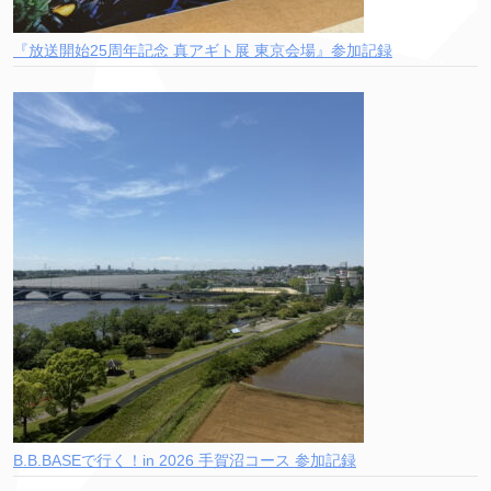
『放送開始25周年記念 真アギト展 東京会場』参加記録
B.B.BASEで行く！in 2026 手賀沼コース 参加記録