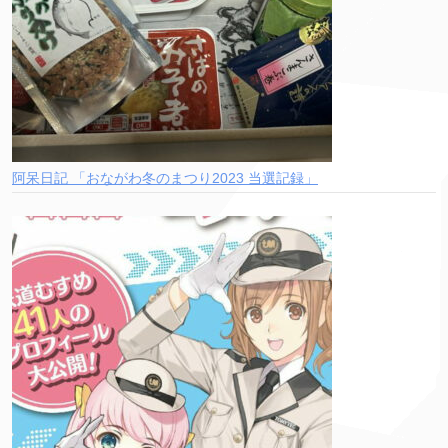
阿呆日記 「おながわ冬のまつり2023 当選記録」