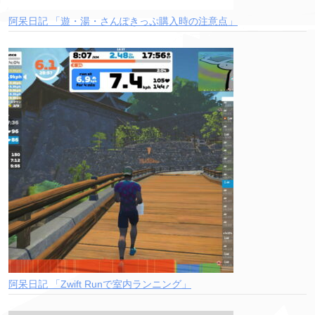
阿呆日記 「遊・湯・さんぽきっぷ購入時の注意点」
阿呆日記 「Zwift Runで室内ランニング」