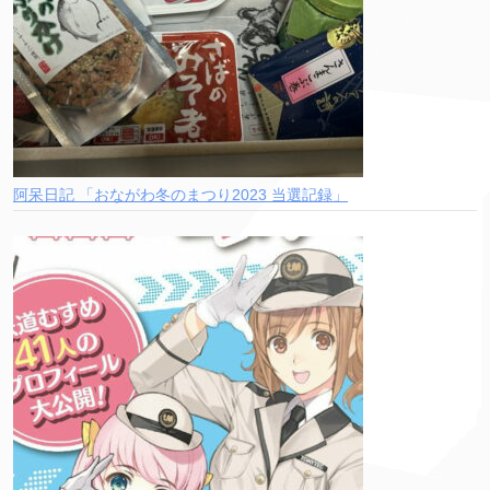
阿呆日記 「おながわ冬のまつり2023 当選記録」