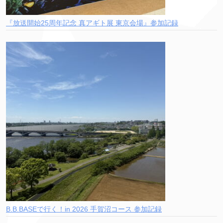
『放送開始25周年記念 真アギト展 東京会場』参加記録
B.B.BASEで行く！in 2026 手賀沼コース 参加記録