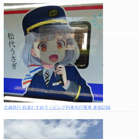
北越急行 鉄道むすめラッピング列車先行乗車 参加記録