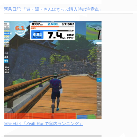
阿呆日記 「遊・湯・さんぽきっぷ購入時の注意点」
阿呆日記 「Zwift Runで室内ランニング」