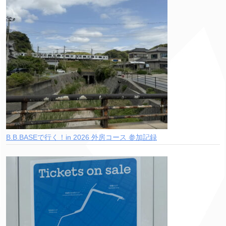
B.B.BASEで行く！in 2026 外房コース 参加記録