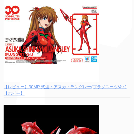
【レビュー】30MP 式波・アスカ・ラングレー(プラグスーツVer.)
【ホビー】