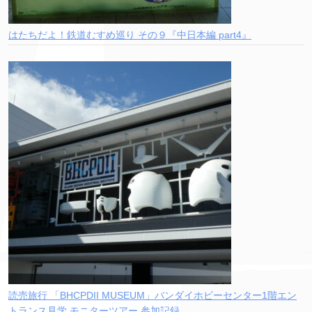
はたちだよ！鉄道むすめ巡り その９『中日本編 part4』
読売旅行 「BHCPDII MUSEUM」バンダイホビーセンター1階エン
トランス見学 モニターツアー 参加記録