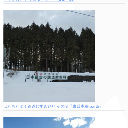
はたちだよ！鉄道むすめ巡り その８『東日本編 part5』