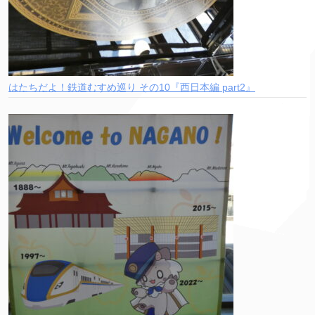
はたちだよ！鉄道むすめ巡り その10『西日本編 part2』