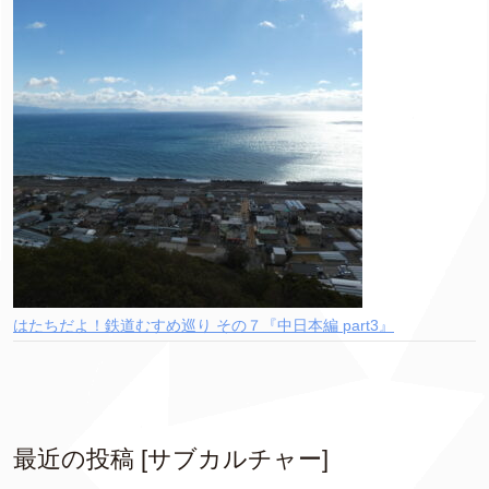
はたちだよ！鉄道むすめ巡り その７『中日本編 part3』
最近の投稿 [サブカルチャー]