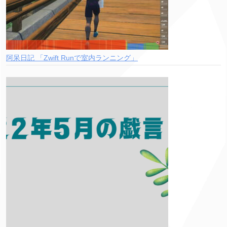
阿呆日記 「Zwift Runで室内ランニング」