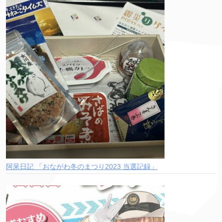
阿呆日記 「おながわ冬のまつり2023 当選記録」