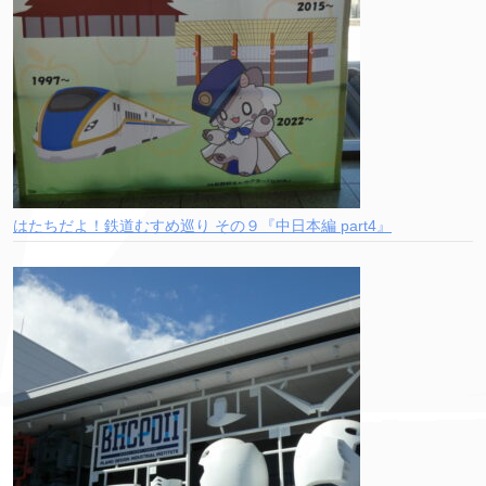
はたちだよ！鉄道むすめ巡り その９『中日本編 part4』