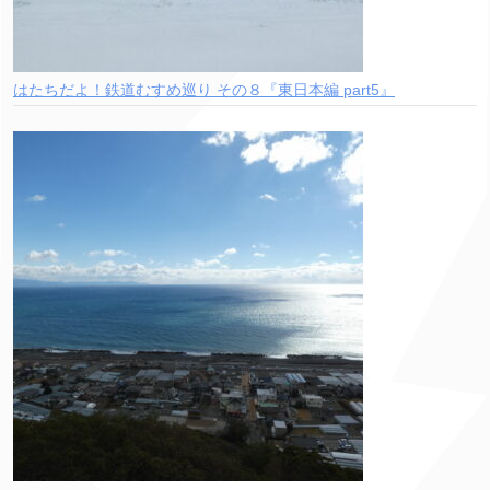
はたちだよ！鉄道むすめ巡り その８『東日本編 part5』