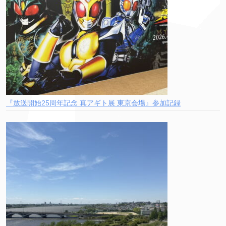
『放送開始25周年記念 真アギト展 東京会場』参加記録