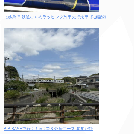
北越急行 鉄道むすめラッピング列車先行乗車 参加記録
B.B.BASEで行く！in 2026 外房コース 参加記録