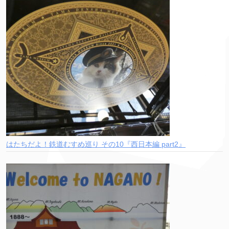
はたちだよ！鉄道むすめ巡り その10『西日本編 part2』