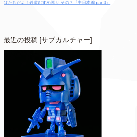
はたちだよ！鉄道むすめ巡り その７『中日本編 part3』
最近の投稿 [サブカルチャー]