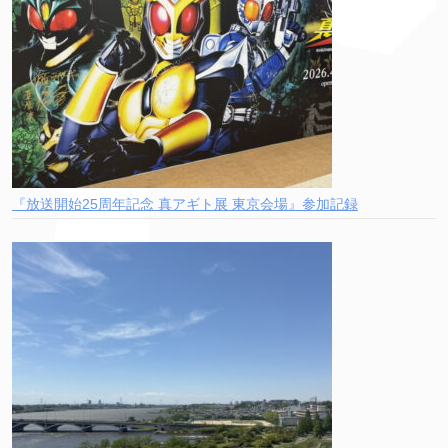
『放送開始25周年記念 真アギト展 東京会場』参加記録