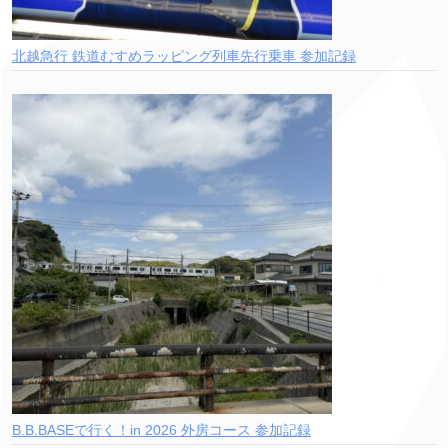
北越急行 鉄道むすめラッピング列車先行乗車 参加記録
B.B.BASEで行く！in 2026 外房コース 参加記録