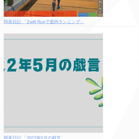
阿呆日記 「Zwift Runで室内ランニング」
阿呆日記 「2022年5月の戯言」