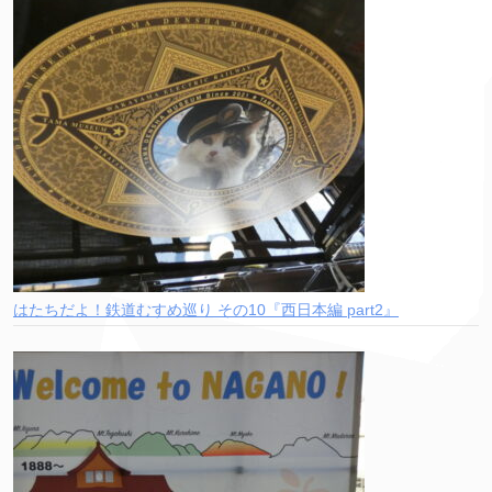
はたちだよ！鉄道むすめ巡り その10『西日本編 part2』