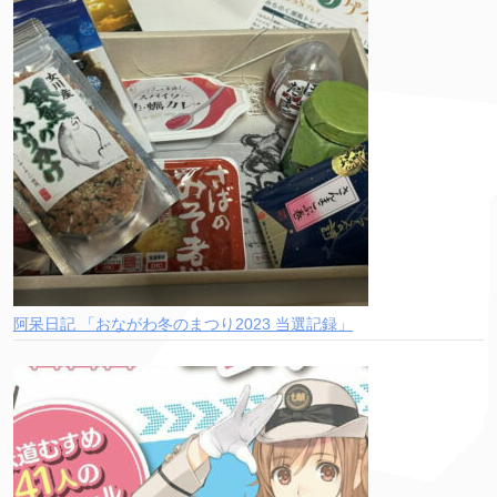
阿呆日記 「おながわ冬のまつり2023 当選記録」