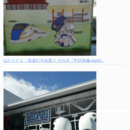
はたちだよ！鉄道むすめ巡り その９『中日本編 part4』