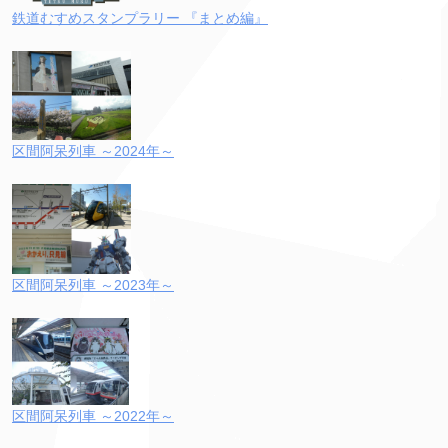
鉄道むすめスタンプラリー 『まとめ編』
区間阿呆列車 ～2024年～
区間阿呆列車 ～2023年～
区間阿呆列車 ～2022年～