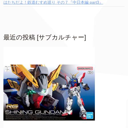
はたちだよ！鉄道むすめ巡り その７『中日本編 part3』
最近の投稿 [サブカルチャー]