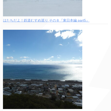
はたちだよ！鉄道むすめ巡り その８『東日本編 part5』