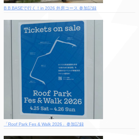
B.B.BASEで行く！in 2026 外房コース 参加記録
「Roof Park Fes & Walk 2026」参加記録