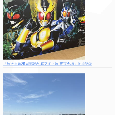
『放送開始25周年記念 真アギト展 東京会場』参加記録