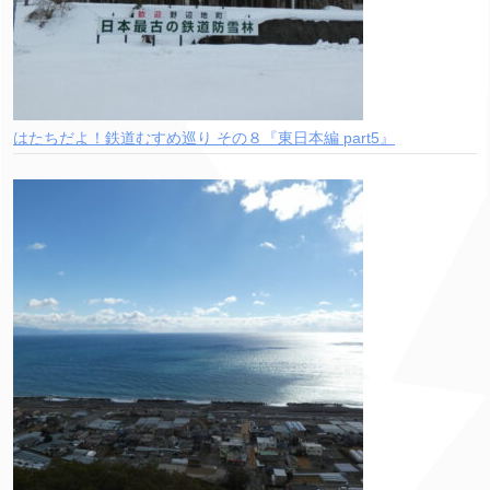
はたちだよ！鉄道むすめ巡り その８『東日本編 part5』