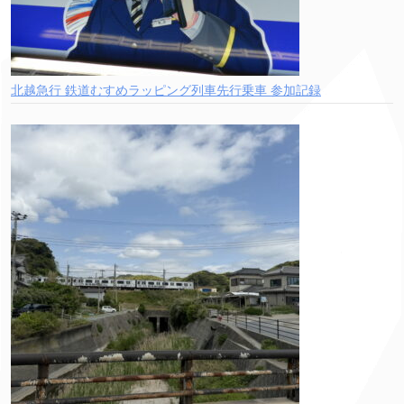
北越急行 鉄道むすめラッピング列車先行乗車 参加記録