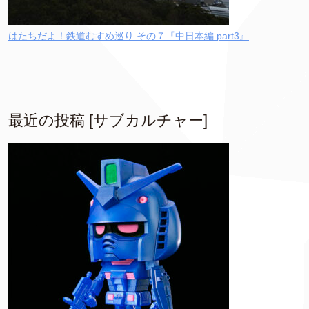
はたちだよ！鉄道むすめ巡り その７『中日本編 part3』
最近の投稿 [サブカルチャー]