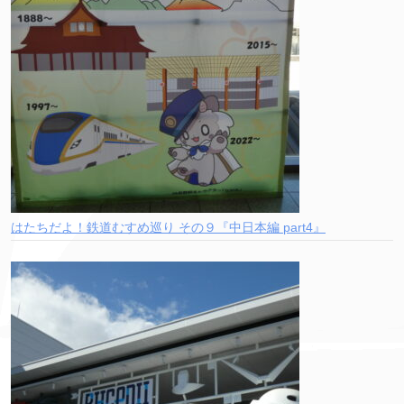
はたちだよ！鉄道むすめ巡り その９『中日本編 part4』