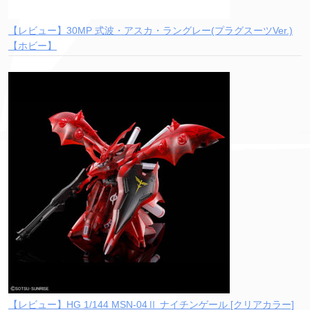
【レビュー】30MP 式波・アスカ・ラングレー(プラグスーツVer.)
【ホビー】
【レビュー】HG 1/144 MSN-04Ⅱ ナイチンゲール [クリアカラー]