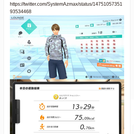
https://twitter.com/SystemAzmax/status/14751057351
93534468