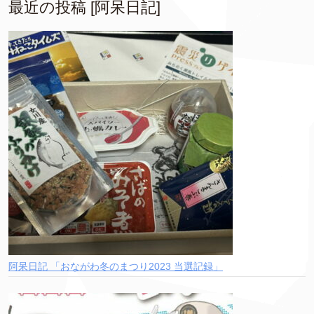
最近の投稿 [阿呆日記]
阿呆日記 「おながわ冬のまつり2023 当選記録」