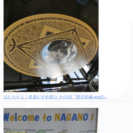
はたちだよ！鉄道むすめ巡り その10『西日本編 part2』