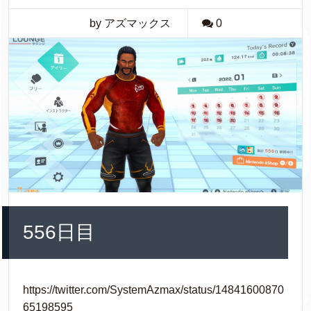
by アズマックス
0
556日目
https://twitter.com/SystemAzmax/status/14841600870
65198595