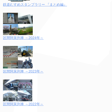
鉄道むすめスタンプラリー 『まとめ編』
区間阿呆列車 ～2024年～
区間阿呆列車 ～2023年～
区間阿呆列車 ～2022年～