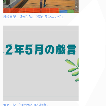
阿呆日記 「Zwift Runで室内ランニング」
阿呆日記 「2022年5月の戯言」