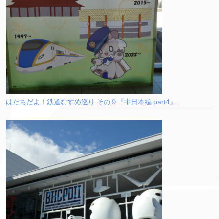
はたちだよ！鉄道むすめ巡り その９『中日本編 part4』