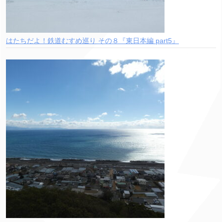
はたちだよ！鉄道むすめ巡り その８『東日本編 part5』