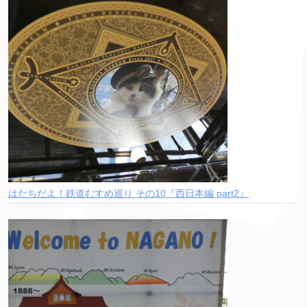
はたちだよ！鉄道むすめ巡り その10『西日本編 part2』