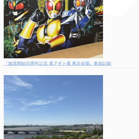
『放送開始25周年記念 真アギト展 東京会場』参加記録