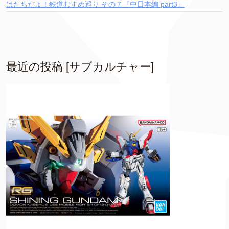
はたちだよ！鉄道むすめ巡り その７『中日本編 part3』
最近の投稿 [サブカルチャー]