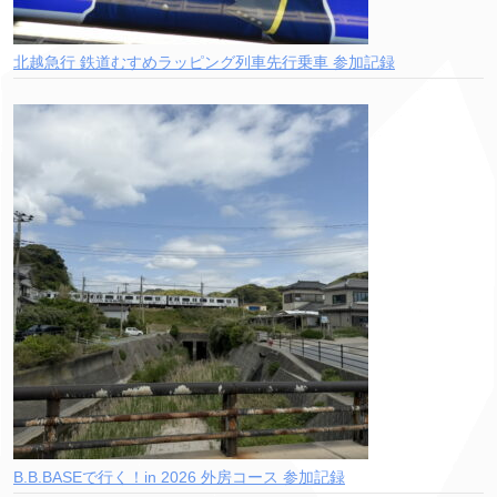
北越急行 鉄道むすめラッピング列車先行乗車 参加記録
B.B.BASEで行く！in 2026 外房コース 参加記録