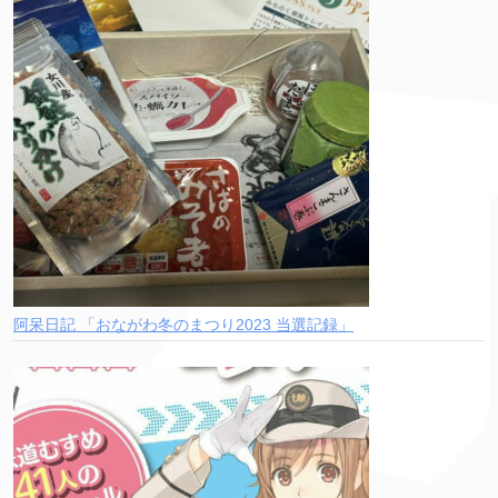
阿呆日記 「おながわ冬のまつり2023 当選記録」