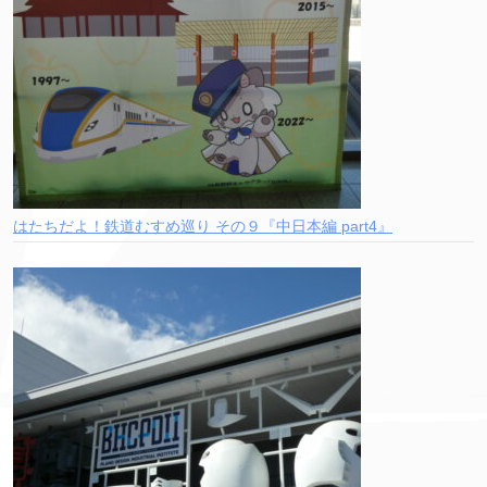
はたちだよ！鉄道むすめ巡り その９『中日本編 part4』