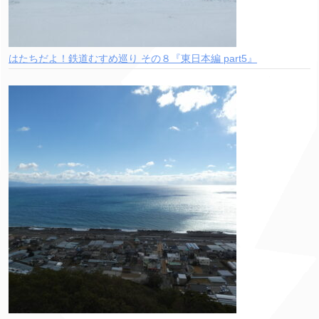
はたちだよ！鉄道むすめ巡り その８『東日本編 part5』