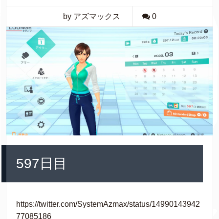
by アズマックス
0
597日目
https://twitter.com/SystemAzmax/status/14990143942
77085186