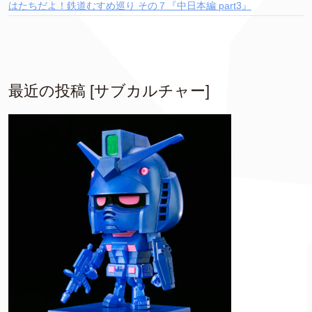
はたちだよ！鉄道むすめ巡り その７『中日本編 part3』
最近の投稿 [サブカルチャー]