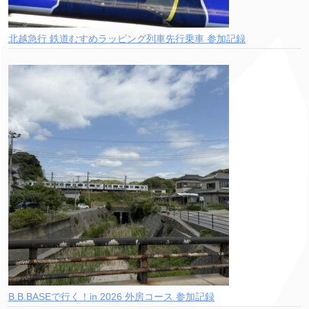
北越急行 鉄道むすめラッピング列車先行乗車 参加記録
B.B.BASEで行く！in 2026 外房コース 参加記録