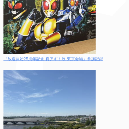
『放送開始25周年記念 真アギト展 東京会場』参加記録