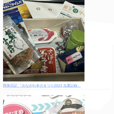
阿呆日記 「おながわ冬のまつり2023 当選記録」