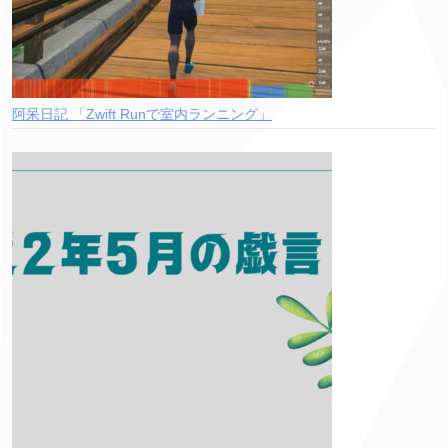
阿呆日記 「Zwift Runで室内ランニング」