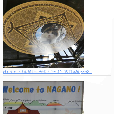
はたちだよ！鉄道むすめ巡り その10『西日本編 part2』