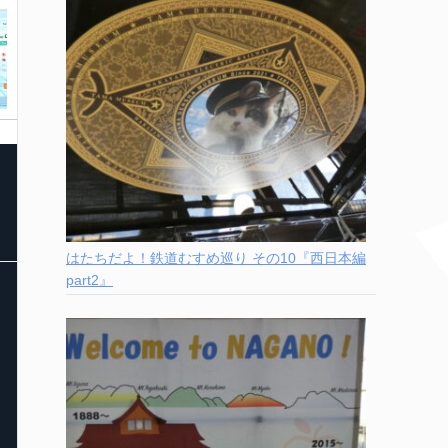
はたちだよ！鉄道むすめ巡り その10『西日本編
part2』