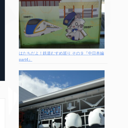
はたちだよ！鉄道むすめ巡り その９『中日本編
part4』