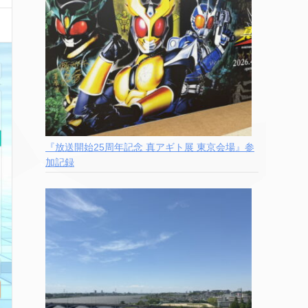
『放送開始25周年記念 真アギト展 東京会場』参
加記録