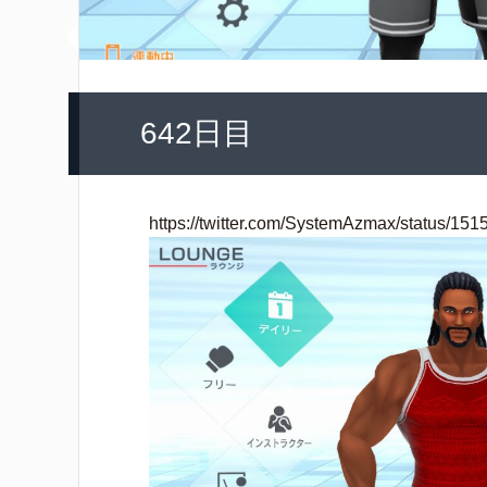
642日目
https://twitter.com/SystemAzmax/status/1