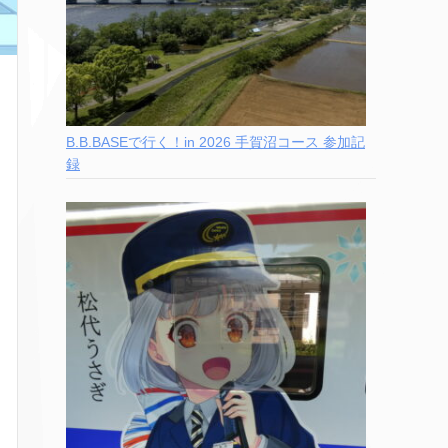
B.B.BASEで行く！in 2026 手賀沼コース 参加記
録