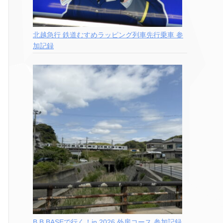
北越急行 鉄道むすめラッピング列車先行乗車 参
加記録
B.B.BASEで行く！in 2026 外房コース 参加記録