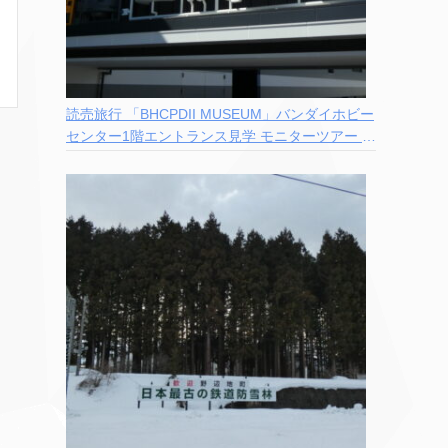
読売旅行 「BHCPDII MUSEUM」バンダイホビー
センター1階エントランス見学 モニターツアー 参
加記録