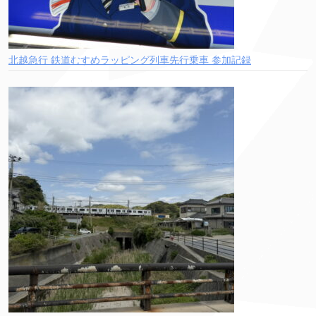
北越急行 鉄道むすめラッピング列車先行乗車 参加記録