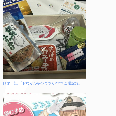
阿呆日記 「おながわ冬のまつり2023 当選記録」