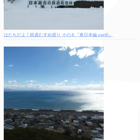
はたちだよ！鉄道むすめ巡り その８『東日本編 part5』