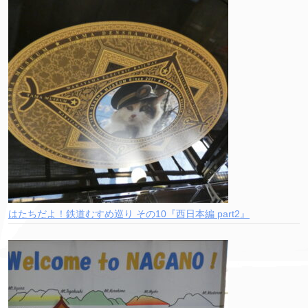
はたちだよ！鉄道むすめ巡り その10『西日本編 part2』