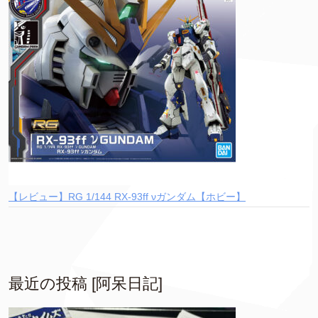
【レビュー】RG 1/144 RX-93ff νガンダム【ホビー】
最近の投稿 [阿呆日記]