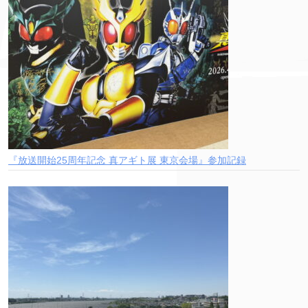
『放送開始25周年記念 真アギト展 東京会場』参加記録