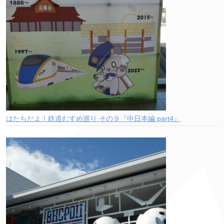
はたちだよ！鉄道むすめ巡り その９『中日本編 part4』