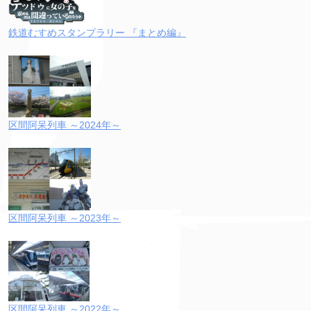
鉄道むすめスタンプラリー 『まとめ編』
区間阿呆列車 ～2024年～
区間阿呆列車 ～2023年～
区間阿呆列車 ～2022年～