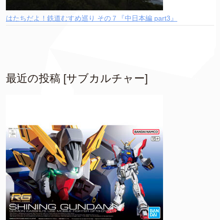
はたちだよ！鉄道むすめ巡り その７『中日本編 part3』
最近の投稿 [サブカルチャー]