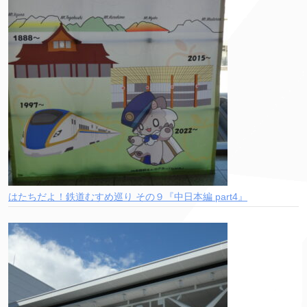
はたちだよ！鉄道むすめ巡り その９『中日本編 part4』