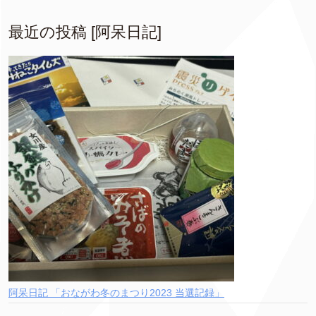
最近の投稿 [阿呆日記]
阿呆日記 「おながわ冬のまつり2023 当選記録」