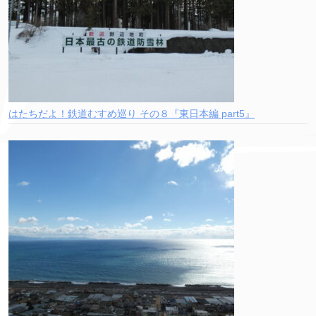
はたちだよ！鉄道むすめ巡り その８『東日本編 part5』