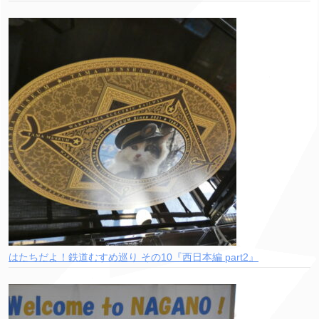
はたちだよ！鉄道むすめ巡り その10『西日本編 part2』