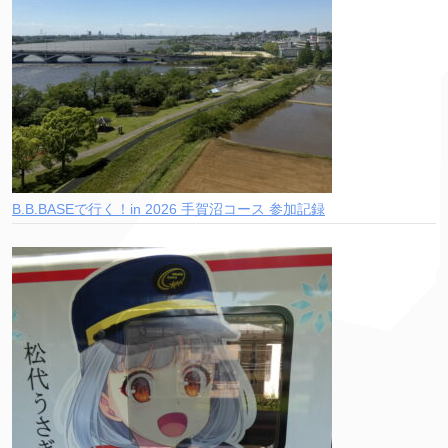
B.B.BASEで行く！in 2026 手賀沼コース 参加記録