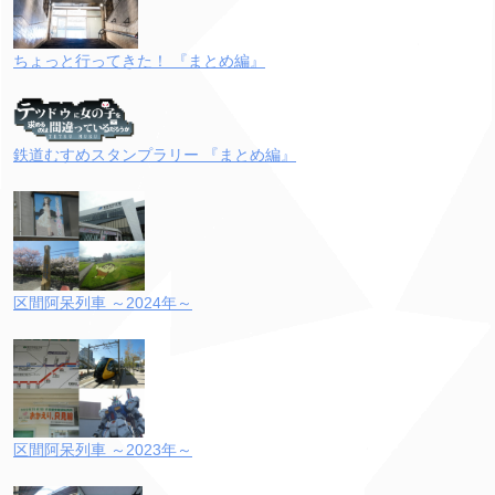
ちょっと行ってきた！ 『まとめ編』
鉄道むすめスタンプラリー 『まとめ編』
区間阿呆列車 ～2024年～
区間阿呆列車 ～2023年～