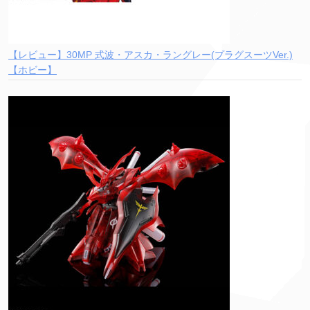
【レビュー】30MP 式波・アスカ・ラングレー(プラグスーツVer.)
【ホビー】