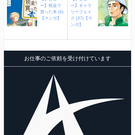
ー】税金で
ー】ギャラ
買った本 (6)
リーフェイ
【マンガ】
ク (37)【マ
ンガ】
お仕事のご依頼を受け付けています