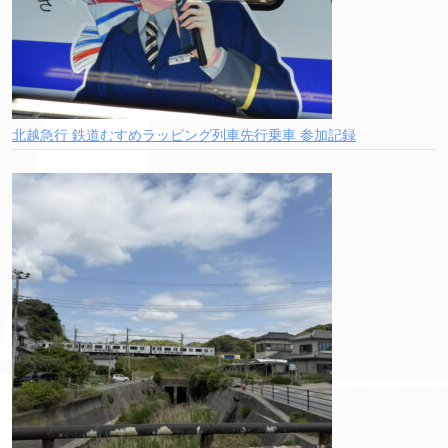
北越急行 鉄道むすめラッピング列車先行乗車 参加記録