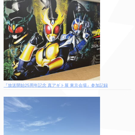
『放送開始25周年記念 真アギト展 東京会場』参加記録