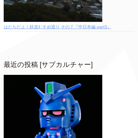
はたちだよ！鉄道むすめ巡り その７『中日本編 part3』
最近の投稿 [サブカルチャー]