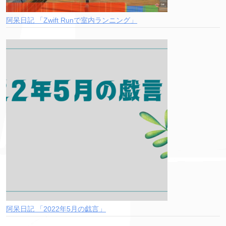
阿呆日記 「Zwift Runで室内ランニング」
阿呆日記 「2022年5月の戯言」