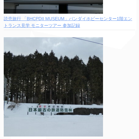
読売旅行 「BHCPDII MUSEUM」バンダイホビーセンター1階エン
トランス見学 モニターツアー 参加記録