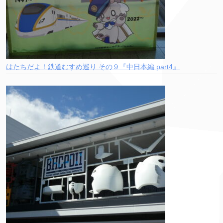
はたちだよ！鉄道むすめ巡り その９『中日本編 part4』