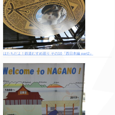
はたちだよ！鉄道むすめ巡り その10『西日本編 part2』