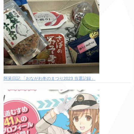
阿呆日記 「おながわ冬のまつり2023 当選記録」