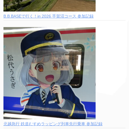
B.B.BASEで行く！in 2026 手賀沼コース 参加記録
北越急行 鉄道むすめラッピング列車先行乗車 参加記録