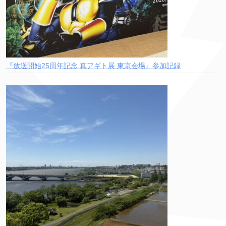
『放送開始25周年記念 真アギト展 東京会場』参加記録