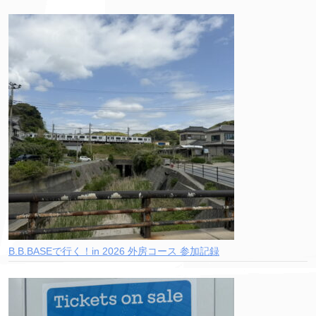
B.B.BASEで行く！in 2026 外房コース 参加記録