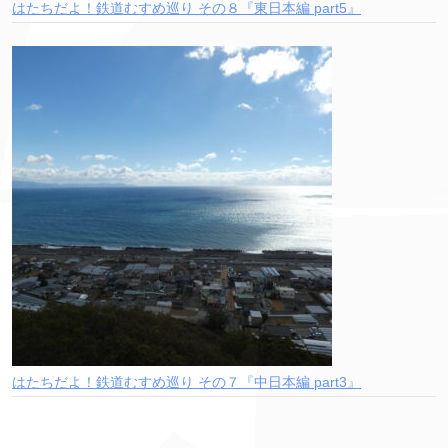
はたちだよ！鉄道むすめ巡り その８『東日本編 part5』
はたちだよ！鉄道むすめ巡り その７『中日本編 part3』