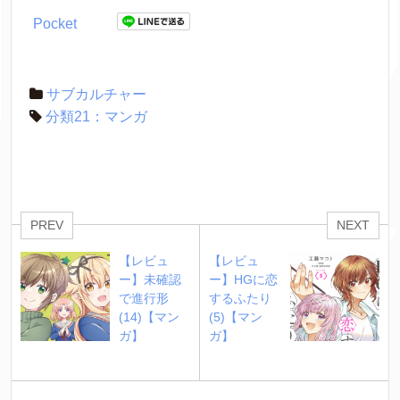
Pocket
サブカルチャー
分類21：マンガ
PREV
NEXT
【レビュ
【レビュ
ー】未確認
ー】HGに恋
で進行形 
するふたり 
(14)【マン
(5)【マン
ガ】
ガ】