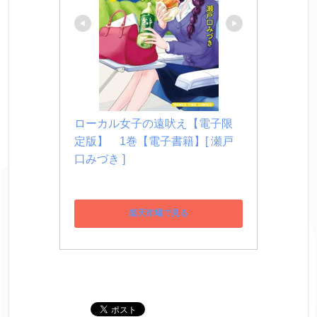
ローカル女子の遠吠え【電子限
定版】　1巻【電子書籍】[ 瀬戸
口みづき ]
楽天市場で見る