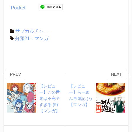
Pocket
サブカルチャー
分類21：マンガ
PREV
NEXT
【レビュ
【レビュ
ー】この世
ー】らーめ
界は不完全
ん再遊記 (7)
すぎる (9)
【マンガ】
【マンガ】