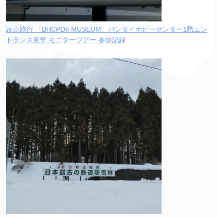
読売旅行 「BHCPDII MUSEUM」バンダイホビーセンター1階エン
トランス見学 モニターツアー 参加記録