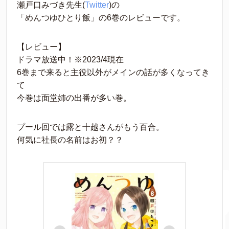
瀬戸口みづき先生(
Twitter
)の
「めんつゆひとり飯」の6巻のレビューです。
【レビュー】
ドラマ放送中！※2023/4現在
6巻まで来ると主役以外がメインの話が多くなってき
て
今巻は面堂姉の出番が多い巻。
プール回では露と十越さんがもう百合。
何気に社長の名前はお初？？