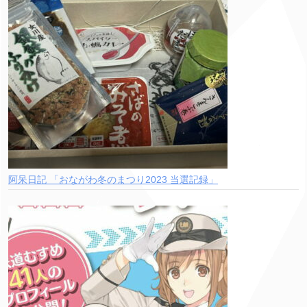
阿呆日記 「おながわ冬のまつり2023 当選記録」