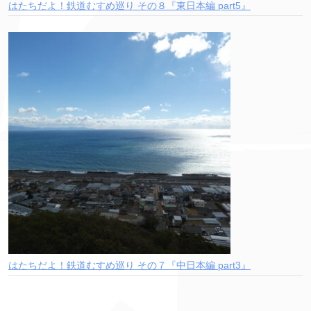
はたちだよ！鉄道むすめ巡り その８『東日本編 part5』
はたちだよ！鉄道むすめ巡り その７『中日本編 part3』