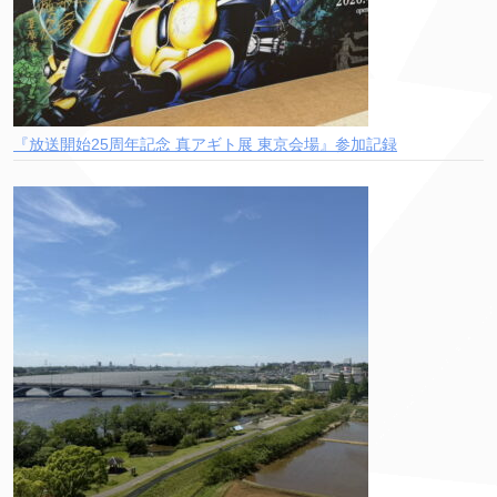
『放送開始25周年記念 真アギト展 東京会場』参加記録