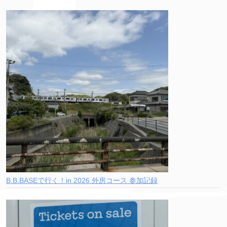
B.B.BASEで行く！in 2026 外房コース 参加記録