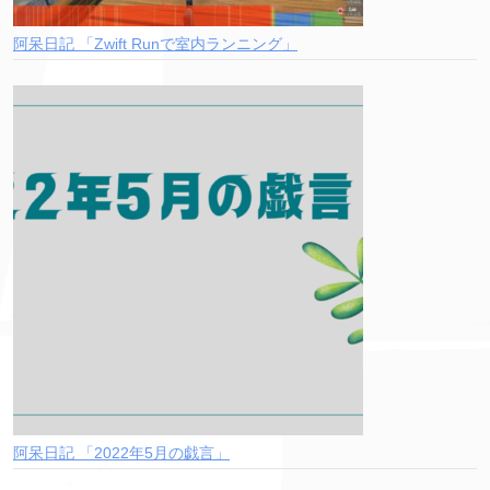
阿呆日記 「Zwift Runで室内ランニング」
阿呆日記 「2022年5月の戯言」