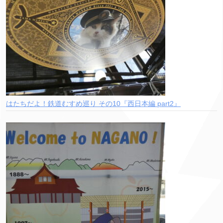
はたちだよ！鉄道むすめ巡り その10『西日本編 part2』