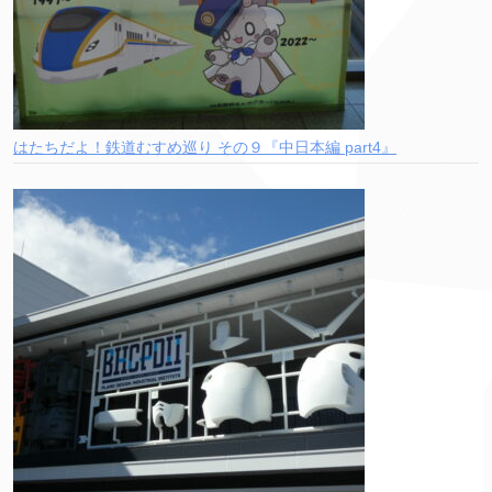
はたちだよ！鉄道むすめ巡り その９『中日本編 part4』