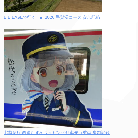
B.B.BASEで行く！in 2026 手賀沼コース 参加記録
北越急行 鉄道むすめラッピング列車先行乗車 参加記録