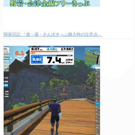
阿呆日記 「遊・湯・さんぽきっぷ購入時の注意点」