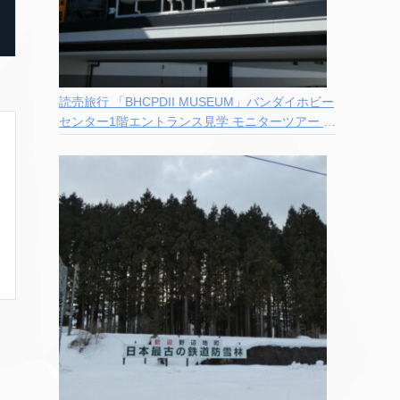
読売旅行 「BHCPDII MUSEUM」バンダイホビー
センター1階エントランス見学 モニターツアー 参
加記録