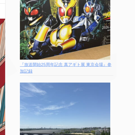
『放送開始25周年記念 真アギト展 東京会場』参
加記録