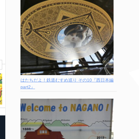
はたちだよ！鉄道むすめ巡り その10『西日本編
part2』