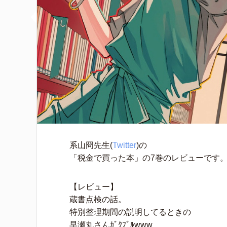
系山冏先生(
Twitter
)の
「税金で買った本」の7巻のレビューです
【レビュー】
蔵書点検の話。
特別整理期間の説明してるときの
早瀬丸さんｶﾞｸﾌﾞﾙwww