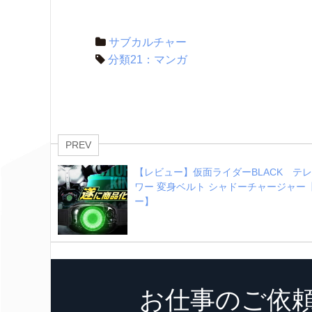
サブカルチャー
分類21：マンガ
PREV
【レビュー】仮面ライダーBLACK　テ
ワー 変身ベルト シャドーチャージャー
ー】
お仕事のご依