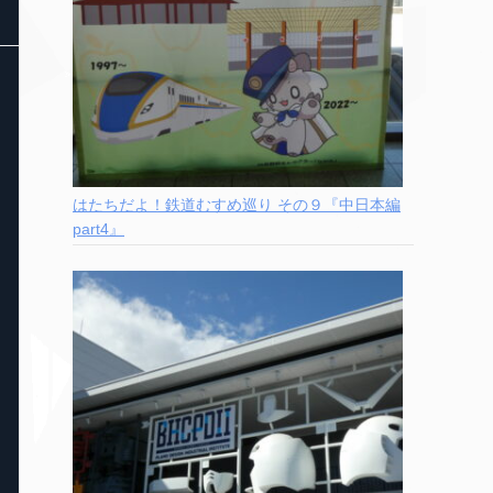
はたちだよ！鉄道むすめ巡り その９『中日本編
part4』