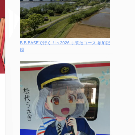
B.B.BASEで行く！in 2026 手賀沼コース 参加記
録