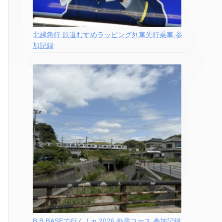
北越急行 鉄道むすめラッピング列車先行乗車 参
加記録
B.B.BASEで行く！in 2026 外房コース 参加記録