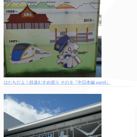
はたちだよ！鉄道むすめ巡り その９『中日本編 part4』