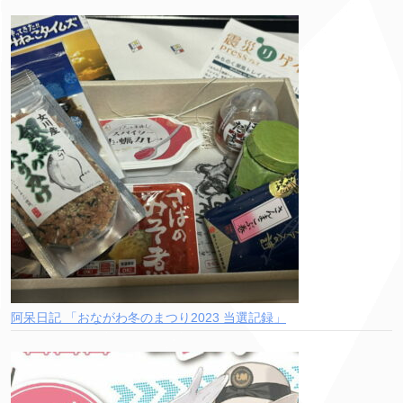
阿呆日記 「おながわ冬のまつり2023 当選記録」