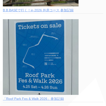
B.B.BASEで行く！in 2026 外房コース 参加記録
「Roof Park Fes & Walk 2026」参加記録