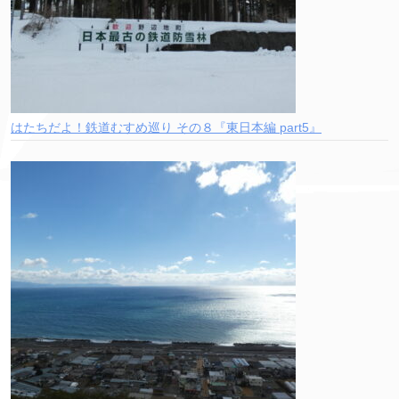
はたちだよ！鉄道むすめ巡り その８『東日本編 part5』