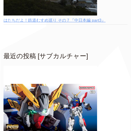
はたちだよ！鉄道むすめ巡り その７『中日本編 part3』
最近の投稿 [サブカルチャー]