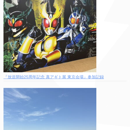
『放送開始25周年記念 真アギト展 東京会場』参加記録