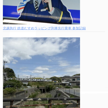
北越急行 鉄道むすめラッピング列車先行乗車 参加記録