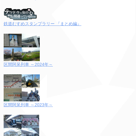
鉄道むすめスタンプラリー 『まとめ編』
区間阿呆列車 ～2024年～
区間阿呆列車 ～2023年～