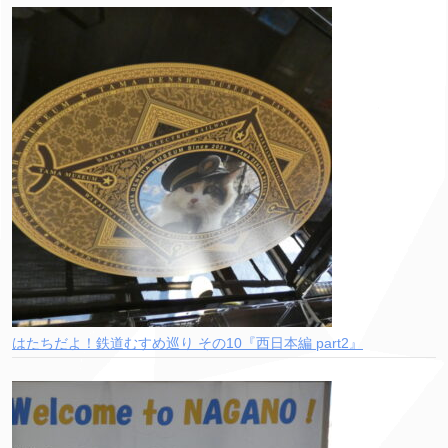
はたちだよ！鉄道むすめ巡り その10『西日本編 part2』