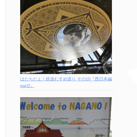
はたちだよ！鉄道むすめ巡り その10『西日本編
part2』