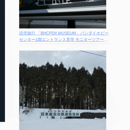
読売旅行 「BHCPDII MUSEUM」バンダイホビー
センター1階エントランス見学 モニターツアー 参
加記録