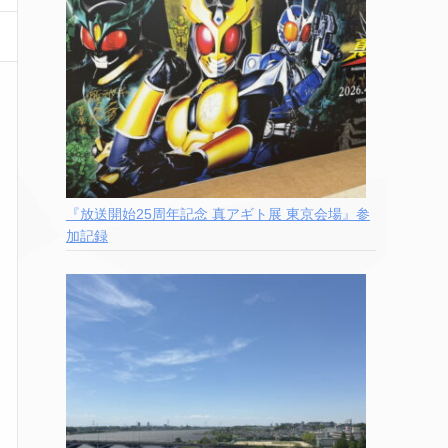
『放送開始25周年記念 真アギト展 東京会場』参
加記録