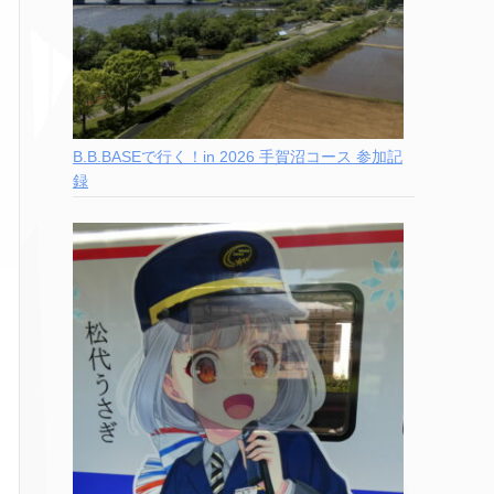
B.B.BASEで行く！in 2026 手賀沼コース 参加記
録