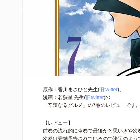
原作：香川まさひと先生(
旧twitter
)、
漫画：若狭星 先生(
旧twitter
)の
「辛辣なるグルメ」の7巻のレビューです
【レビュー】
前巻の流れ的に今巻で最後かと思いきや次
次巻は完結予告されているので決定のよう