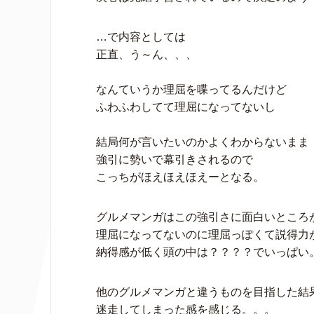
…で内容としては
正直、う～ん、、、
なんていうか理屈を喋ってるんだけど
ふわふわしてて理屈になってないし
結局何が言いたいのかよくわからないまま
強引に勢いで幕引きされるので
こっちがほえほえほえーとなる。
グルメマンガはこの強引さに面白いところ
理屈になってないのに理屈っぽくて説得力
納得感が低く頭の中は？？？？でいっぱい
他のグルメマンガと違うものを目指した結
迷走してしまった感を感じる。。。