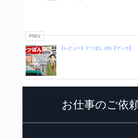
PREV
【レビュー】テツぼん (35)【マンガ】
お仕事のご依