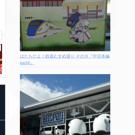
はたちだよ！鉄道むすめ巡り その９『中日本編
part4』