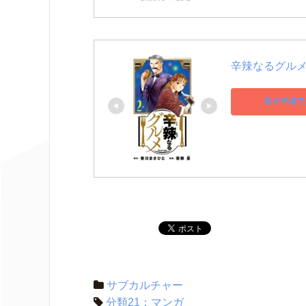
辛辣なるグルメ
楽天市場で
サブカルチャー
分類21：マンガ