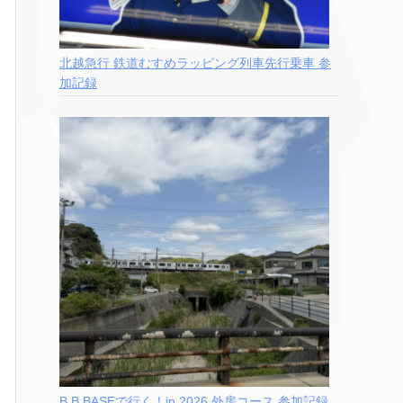
北越急行 鉄道むすめラッピング列車先行乗車 参
加記録
B.B.BASEで行く！in 2026 外房コース 参加記録