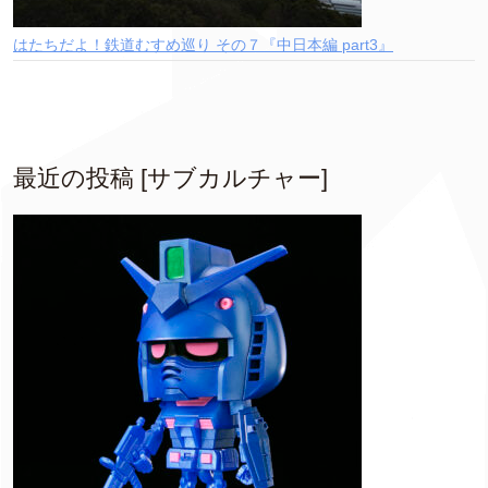
はたちだよ！鉄道むすめ巡り その７『中日本編 part3』
最近の投稿 [サブカルチャー]