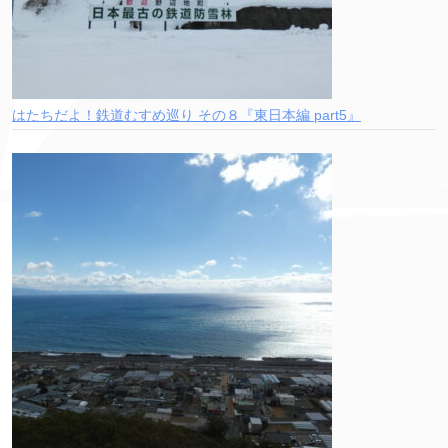
はたちだよ！鉄道むすめ巡り その８『東日本編 part5』