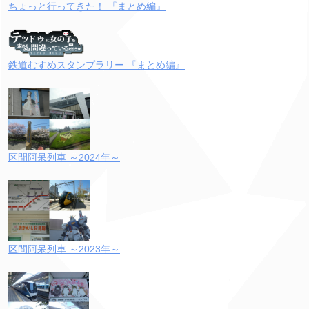
ちょっと行ってきた！ 『まとめ編』
鉄道むすめスタンプラリー 『まとめ編』
区間阿呆列車 ～2024年～
区間阿呆列車 ～2023年～