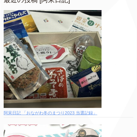
阿呆日記 「おながわ冬のまつり2023 当選記録」