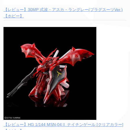
【レビュー】30MP 式波・アスカ・ラングレー(プラグスーツVer.)
【ホビー】
【レビュー】HG 1/144 MSN-04Ⅱ ナイチンゲール [クリアカラー]