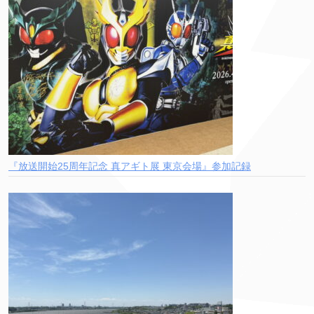
『放送開始25周年記念 真アギト展 東京会場』参加記録