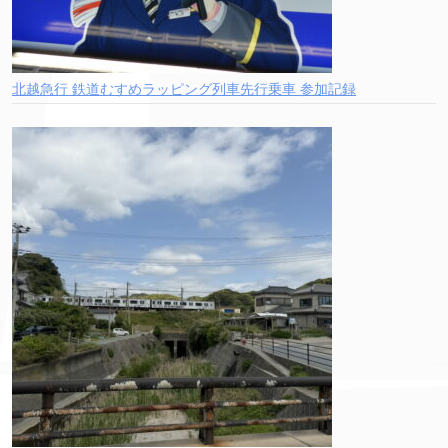
北越急行 鉄道むすめラッピング列車先行乗車 参加記録