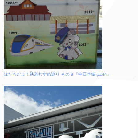
はたちだよ！鉄道むすめ巡り その９『中日本編 part4』