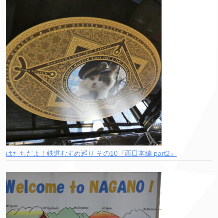
はたちだよ！鉄道むすめ巡り その10『西日本編 part2』