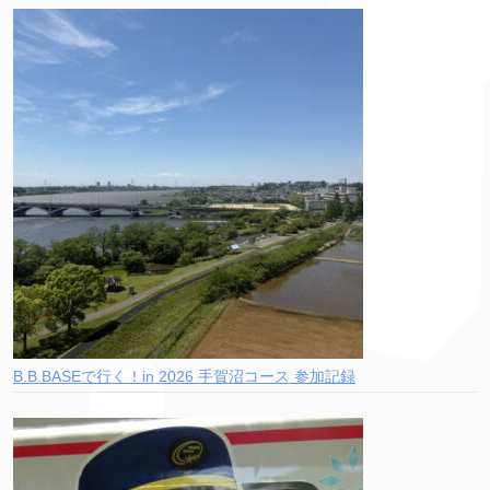
B.B.BASEで行く！in 2026 手賀沼コース 参加記録