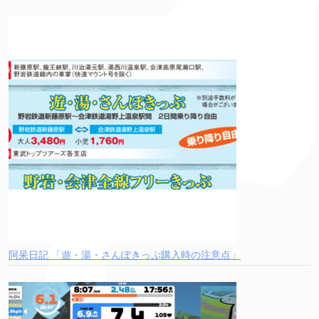
阿呆日記 「遊・湯・さんぽきっぷ購入時の注意点」