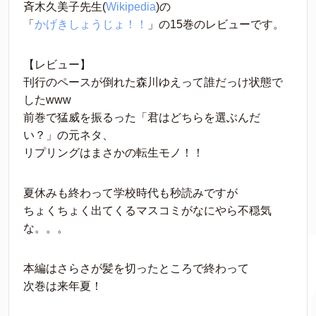
斉木久美子先生(
Wikipedia
)の
「
かげきしょうじょ！！
」の15巻のレビューです。
【レビュー】
刊行のペースが倒れた森川ゆえって誰だっけ状態で
したwww
前巻で猛威を振るった「君はどちらを選ぶんだ
い？」の元ネタ、
リプリングはまさかの転生モノ！！
夏休みも終わって学校時代も秒読みですが
ちょくちょく出てくるマスコミがなにやら不穏気
な。。。
本編はさらさが髪を切ったところで終わって
次巻は来年夏！