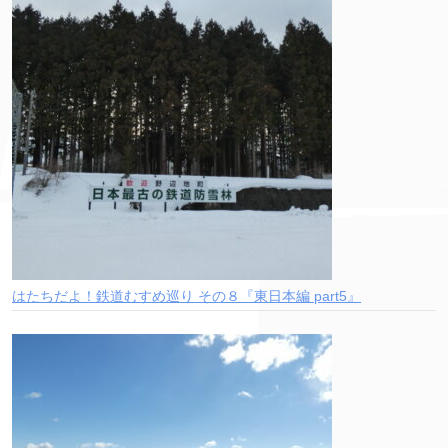
はたちだよ！鉄道むすめ巡り その８『東日本編 part5』