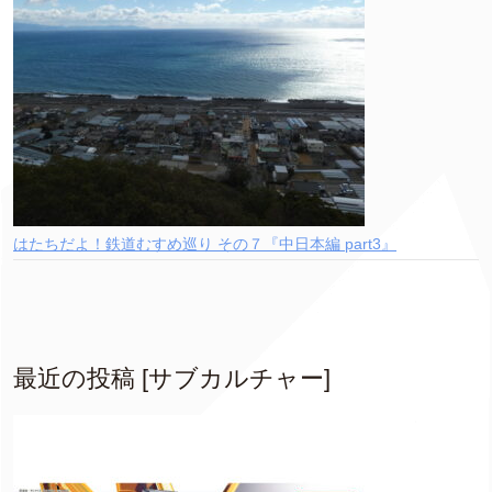
はたちだよ！鉄道むすめ巡り その７『中日本編 part3』
最近の投稿 [サブカルチャー]