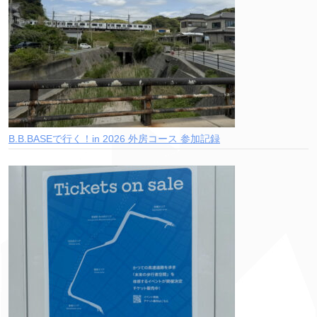
B.B.BASEで行く！in 2026 外房コース 参加記録