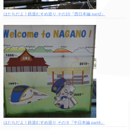
はたちだよ！鉄道むすめ巡り その10『西日本編 part2』
はたちだよ！鉄道むすめ巡り その９『中日本編 part4』