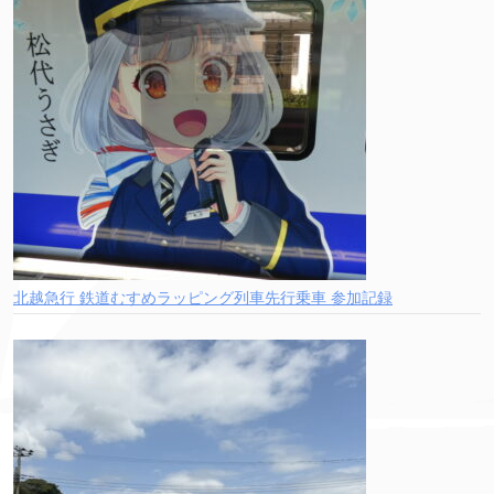
北越急行 鉄道むすめラッピング列車先行乗車 参加記録