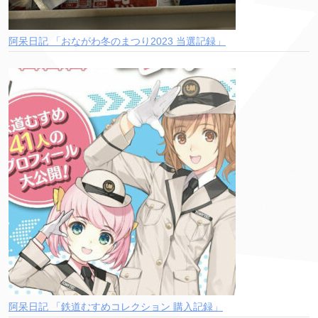
阿呆日記 「おながわ冬のまつり2023 当選記録」
阿呆日記 「鉄道むすめコレクション 購入記録」