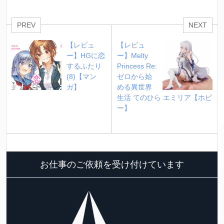
PREV
NEXT
【レビュ
【レビュ
ー】HGに恋
ー】Melty 
するふたり 
Princess Re:
(8)【マン
ゼロから始
ガ】
める異世界
生活 てのひら エミリア【ホビ
ー】
お仕事のご依頼を受け付けています