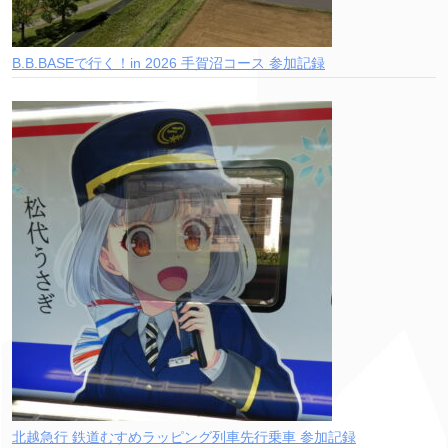
B.B.BASEで行く！in 2026 手賀沼コース 参加記録
北越急行 鉄道むすめラッピング列車先行乗車 参加記録