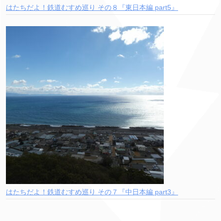
はたちだよ！鉄道むすめ巡り その８『東日本編 part5』
はたちだよ！鉄道むすめ巡り その７『中日本編 part3』