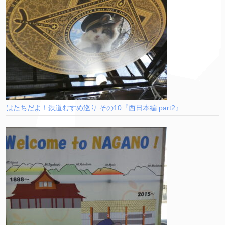
はたちだよ！鉄道むすめ巡り その10『西日本編 part2』