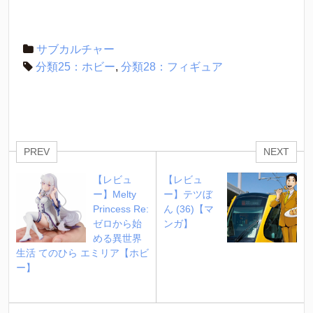
サブカルチャー
分類25：ホビー
,
分類28：フィギュア
PREV
NEXT
【レビュ
【レビュ
ー】Melty 
ー】テツぼ
Princess Re:
ん (36)【マ
ゼロから始
ンガ】
める異世界
生活 てのひら エミリア【ホビ
ー】