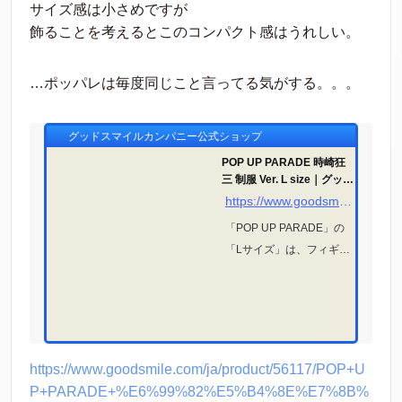
サイズ感は小さめですが
飾ることを考えるとこのコンパクト感はうれしい。
…ポッパレは毎度同じこと言ってる気がする。。。
グッドスマイルカンパニー公式ショップ
POP UP PARADE 時崎狂
三 制服 Ver. L size｜グッド
スマイルカンパニー公式シ
https://www.goodsmile.com/ja/product/56117/POP+UP+PARADE+時崎狂三+制服+Ver.+L+size?srsltid=AfmBOoqoxYvSEfpBfW98Ye6t5W4o_x3OnRXCM1DvQ8LFHAi2Yw0LN91j
ョップ
「POP UP PARADE」の
「Lサイズ」は、フィギュ
アファンに新しいシゲキ
をお送りするフィギュア
シリーズです。
https://www.goodsmile.com/ja/product/56117/POP+U
P+PARADE+%E6%99%82%E5%B4%8E%E7%8B%