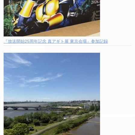
『放送開始25周年記念 真アギト展 東京会場』参加記録