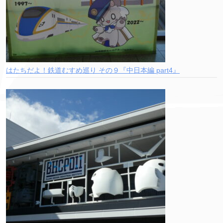
はたちだよ！鉄道むすめ巡り その９『中日本編 part4』