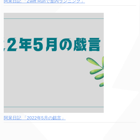
阿呆日記 「Zwift Runで室内ランニング」
阿呆日記 「2022年5月の戯言」