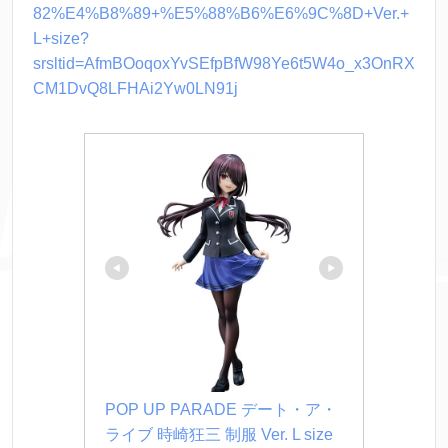
82%E4%B8%89+%E5%88%B6%E6%9C%8D+Ver.+
L+size?
srsltid=AfmBOoqoxYvSEfpBfW98Ye6t5W4o_x3OnRX
CM1DvQ8LFHAi2Yw0LN91j
POP UP PARADE デート・ア・
ライブ 時崎狂三 制服 Ver. L size 