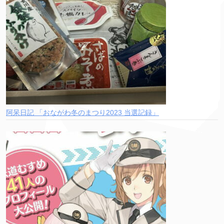
阿呆日記 「おながわ冬のまつり2023 当選記録」