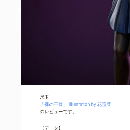
尺玉
「裸の王様」 illustration by 花噎菜
のレビューです。
【データ】