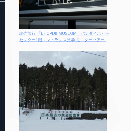
読売旅行 「BHCPDII MUSEUM」バンダイホビー
センター1階エントランス見学 モニターツアー 参
加記録