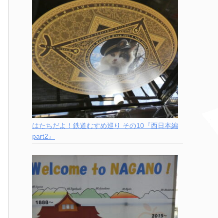
はたちだよ！鉄道むすめ巡り その10『西日本編
part2』