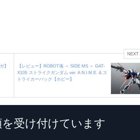
NEXT
ンガ】
【レビュー】ROBOT魂 ＜ SIDE MS ＞ GAT-
X105 ストライクガンダム ver. A.N.I.M.E. & ス
トライカーパック【ホビー】
頼を受け付けています