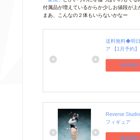
付属品が増えているからか少しお値段が上
まあ、こんなの２体もいらないかなー
送料無料◆明日
ア 【1月予約】
楽天市場で
Reverse S
フィギュア
楽天市場で