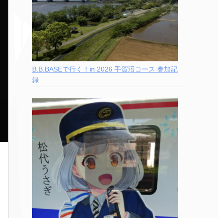
B.B.BASEで行く！in 2026 手賀沼コース 参加記
録