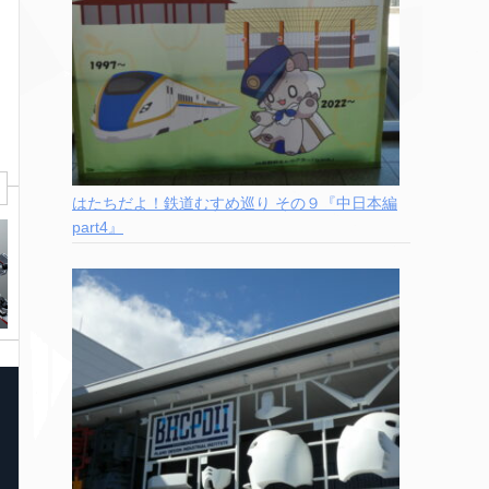
はたちだよ！鉄道むすめ巡り その９『中日本編
part4』