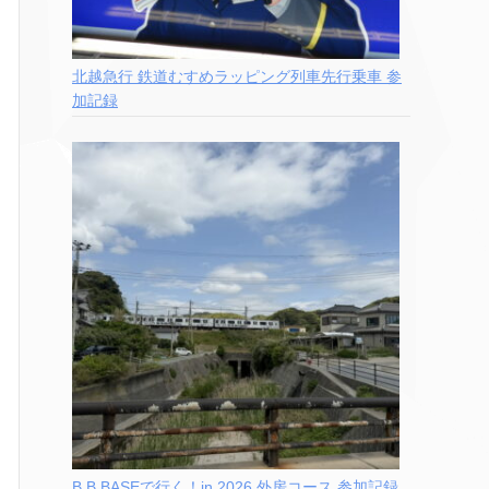
北越急行 鉄道むすめラッピング列車先行乗車 参
加記録
B.B.BASEで行く！in 2026 外房コース 参加記録