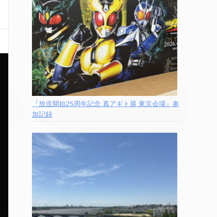
『放送開始25周年記念 真アギト展 東京会場』参
加記録