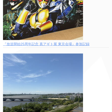
『放送開始25周年記念 真アギト展 東京会場』参加記録