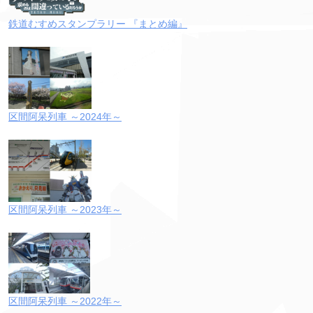
鉄道むすめスタンプラリー 『まとめ編』
区間阿呆列車 ～2024年～
区間阿呆列車 ～2023年～
区間阿呆列車 ～2022年～