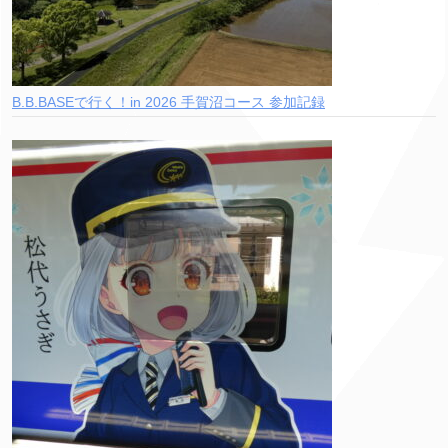
B.B.BASEで行く！in 2026 手賀沼コース 参加記録