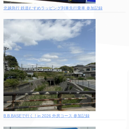
北越急行 鉄道むすめラッピング列車先行乗車 参加記録
B.B.BASEで行く！in 2026 外房コース 参加記録