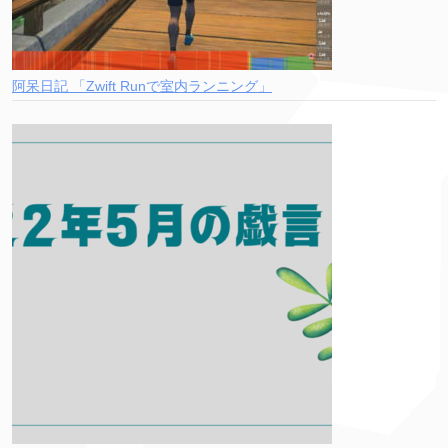
阿呆日記 「Zwift Runで室内ランニング」