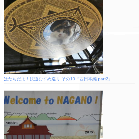
はたちだよ！鉄道むすめ巡り その10『西日本編 part2』