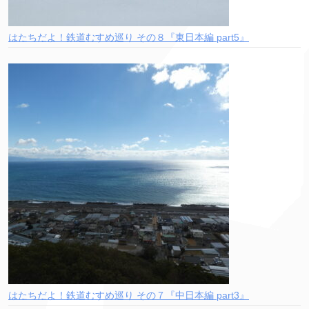
はたちだよ！鉄道むすめ巡り その８『東日本編 part5』
はたちだよ！鉄道むすめ巡り その７『中日本編 part3』