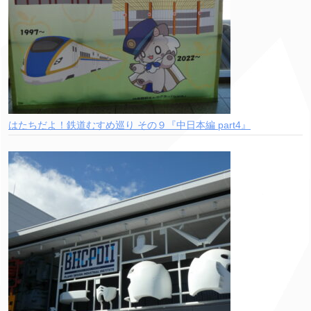
はたちだよ！鉄道むすめ巡り その９『中日本編 part4』