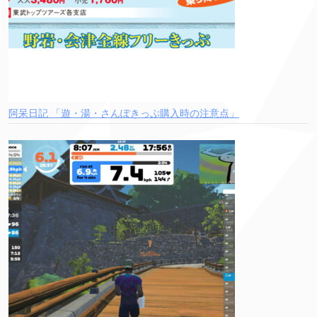
阿呆日記 「遊・湯・さんぽきっぷ購入時の注意点」