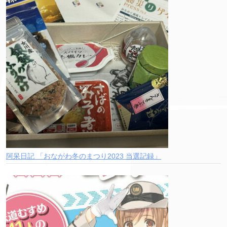
阿呆日記 「おながわ冬のまつり2023 当選記録」