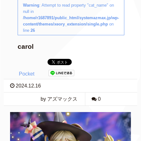
Warning
: Attempt to read property "cat_name" on
null in
/home/r1687891/public_html/systemazmax.jp/wp-
content/themes/xeory_extension/single.php
on
line
26
carol
Pocket
2024.12.16
by アズマックス
0