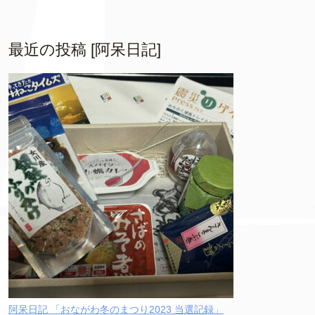
最近の投稿 [阿呆日記]
阿呆日記 「おながわ冬のまつり2023 当選記録」