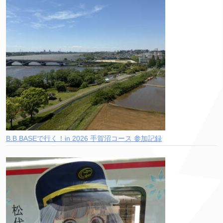
B.B.BASEで行く！in 2026 手賀沼コース 参加記録