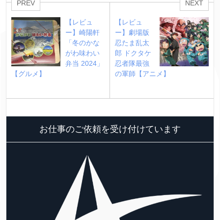
PREV
NEXT
【レビュ
【レビュ
ー】崎陽軒
ー】劇場版 
「冬のかな
忍たま乱太
がわ味わい
郎 ドクタケ
弁当 2024」
忍者隊最強
【グルメ】
の軍師【アニメ】
お仕事のご依頼を受け付けています