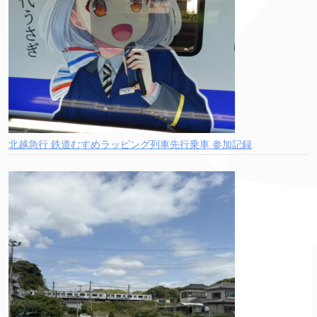
北越急行 鉄道むすめラッピング列車先行乗車 参加記録