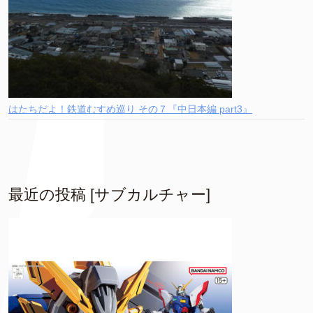
はたちだよ！鉄道むすめ巡り その７『中日本編 part3』
最近の投稿 [サブカルチャー]