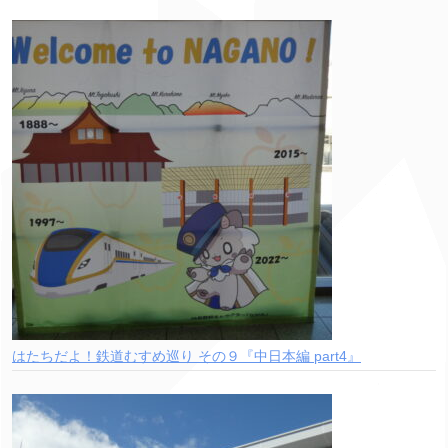
はたちだよ！鉄道むすめ巡り その９『中日本編 part4』