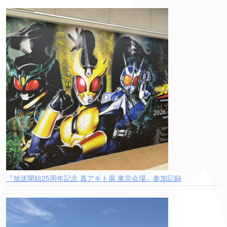
『放送開始25周年記念 真アギト展 東京会場』参加記録