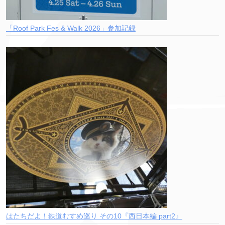
「Roof Park Fes & Walk 2026」参加記録
はたちだよ！鉄道むすめ巡り その10『西日本編 part2』