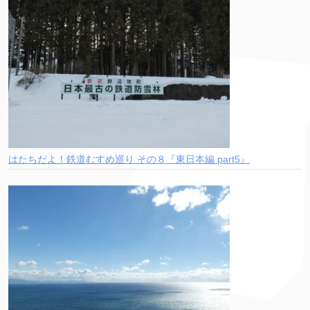
はたちだよ！鉄道むすめ巡り その８『東日本編 part5』