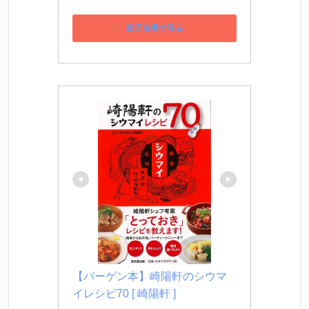
楽天市場で見る
【バーゲン本】崎陽軒のシウマ
イレシピ70 [ 崎陽軒 ]