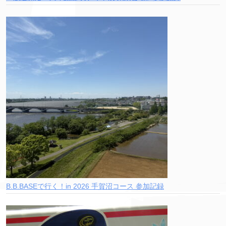
B.B.BASEで行く！in 2026 手賀沼コース 参加記録