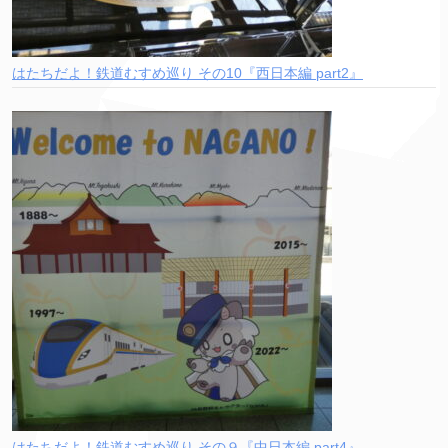
はたちだよ！鉄道むすめ巡り その10『西日本編 part2』
はたちだよ！鉄道むすめ巡り その９『中日本編 part4』