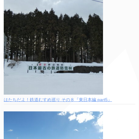
はたちだよ！鉄道むすめ巡り その８『東日本編 part5』