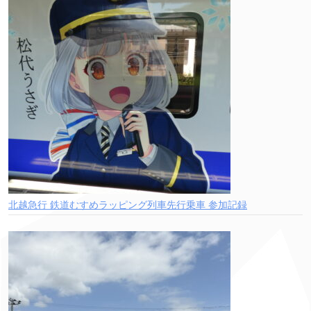
北越急行 鉄道むすめラッピング列車先行乗車 参加記録