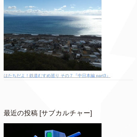
はたちだよ！鉄道むすめ巡り その７『中日本編 part3』
最近の投稿 [サブカルチャー]