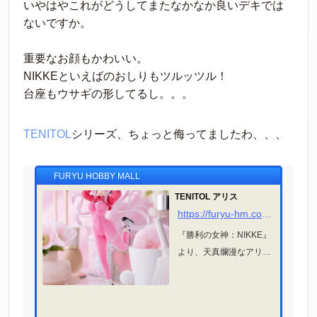
いやはやこれがどうしてまたなかなか良いデキでは
ないですか。
重要なお顔もかわいい。
NIKKEといえばのおしりもツルッツル！
台座もウサギの形してるし。。。
TENITOL
シリーズ、ちょっと侮ってましたわ、、、
FURYU HOBBY MALL
TENITOL アリス
https://furyu-hm.com/products/tnl-aklrguon?srsltid=AfmBOooepnk84-hTcAQgt_DjaQYvsxLAy1k1zzP6q3gSa718W2H1Ilgb
『勝利の女神：NIKKE』
より、天真爛漫なアリス
がTENITOLに登場！ フリ
ューのお求めやすい価格
のフィギュアブランド『T