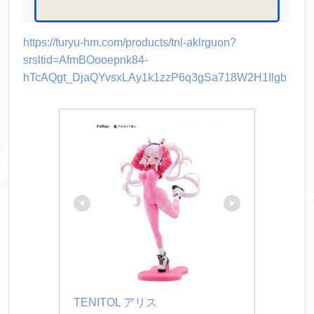
ENITOL』より、アンリミ
テッド所属のニケ「アリ
ス」が立体化！ お馴染み
https://furyu-hm.com/products/tnl-aklrguon?
の冷却スーツは、ツヤ...
srsltid=AfmBOooepnk84-
hTcAQgt_DjaQYvsxLAy1k1zzP6q3gSa718W2H1Ilgb
TENITOL アリス