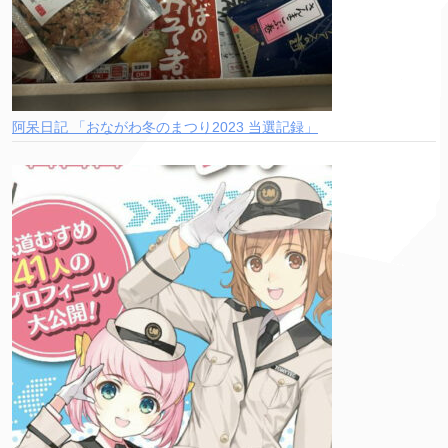
阿呆日記 「おながわ冬のまつり2023 当選記録」