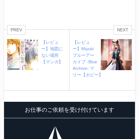
PREV
NEXT
【レビュ
【レビュ
ー】地図に
ー】Miyuki 
ない場所
ブルーアー
【マンガ】
カイブ -Blue 
Archive- マ
リー【ホビー】
お仕事のご依頼を受け付けています