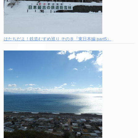
はたちだよ！鉄道むすめ巡り その８『東日本編 part5』