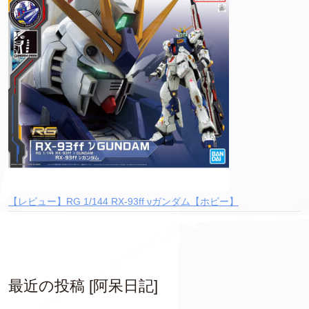
【レビュー】RG 1/144 RX-93ff νガンダム【ホビー】
最近の投稿 [阿呆日記]