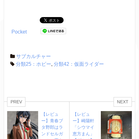
Pocket
サブカルチャー
分類25：ホビー
,
分類42：仮面ライダー
PREV
NEXT
【レビュ
【レビュ
ー】青春ブ
ー】崎陽軒
タ野郎はラ
「シウマイ
ンドセルガ
恵方まん」