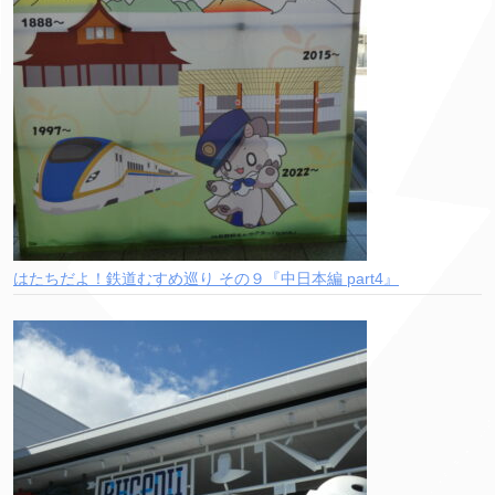
はたちだよ！鉄道むすめ巡り その９『中日本編 part4』