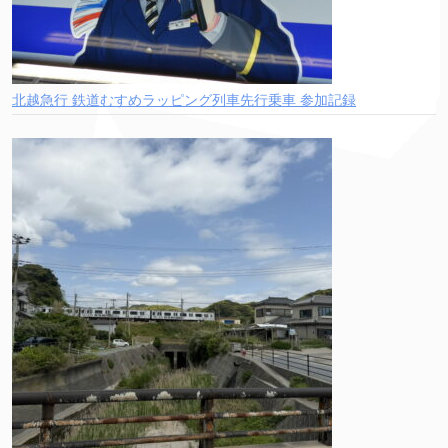
北越急行 鉄道むすめラッピング列車先行乗車 参加記録