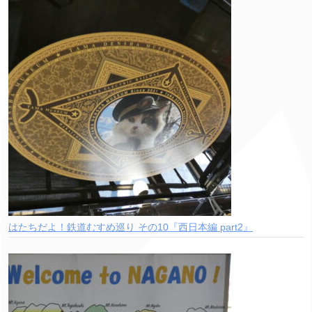
はたちだよ！鉄道むすめ巡り その10『西日本編 part2』