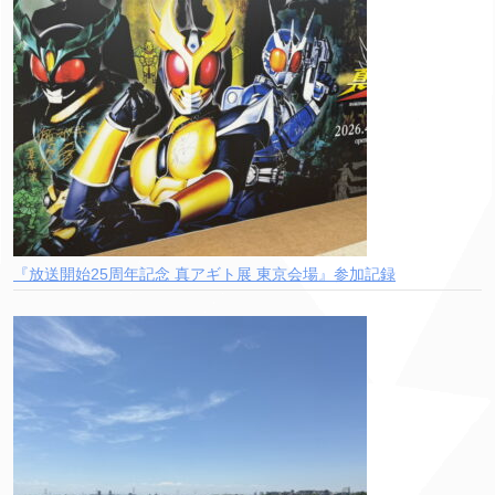
『放送開始25周年記念 真アギト展 東京会場』参加記録