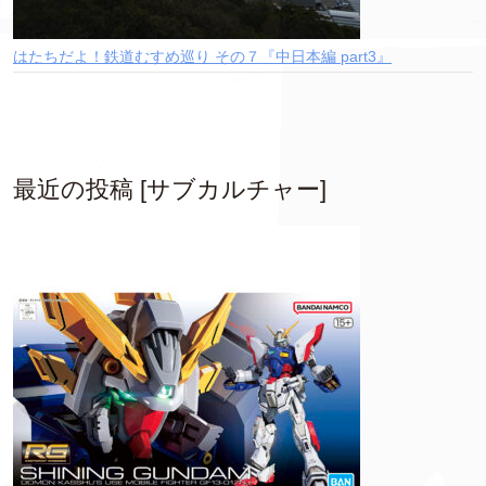
はたちだよ！鉄道むすめ巡り その７『中日本編 part3』
最近の投稿 [サブカルチャー]