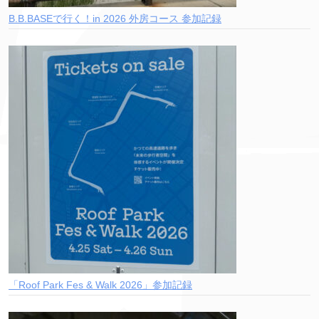
B.B.BASEで行く！in 2026 外房コース 参加記録
「Roof Park Fes & Walk 2026」参加記録