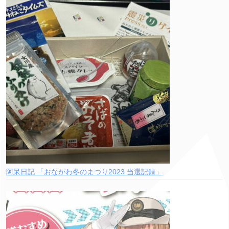
阿呆日記 「おながわ冬のまつり2023 当選記録」