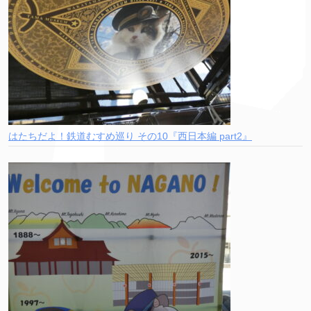
はたちだよ！鉄道むすめ巡り その10『西日本編 part2』