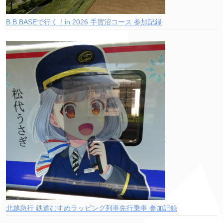
B.B.BASEで行く！in 2026 手賀沼コース 参加記録
北越急行 鉄道むすめラッピング列車先行乗車 参加記録