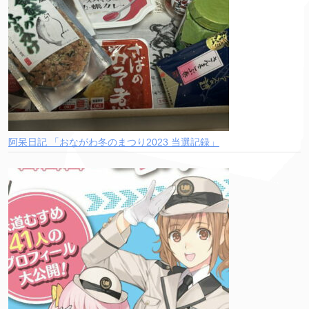
阿呆日記 「おながわ冬のまつり2023 当選記録」