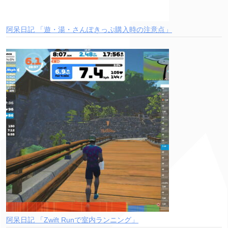
阿呆日記 「遊・湯・さんぽきっぷ購入時の注意点」
阿呆日記 「Zwift Runで室内ランニング」