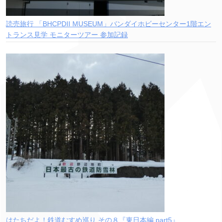
読売旅行 「BHCPDII MUSEUM」バンダイホビーセンター1階エン
トランス見学 モニターツアー 参加記録
はたちだよ！鉄道むすめ巡り その８『東日本編 part5』