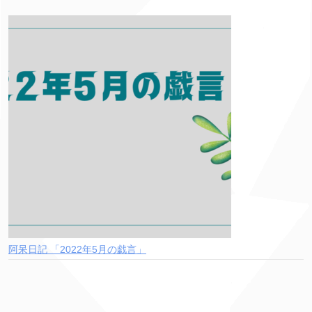
阿呆日記 「2022年5月の戯言」