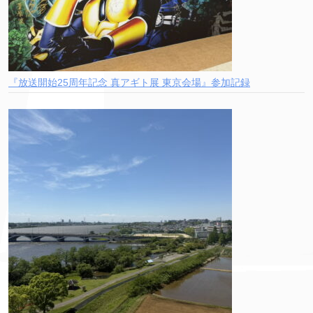
『放送開始25周年記念 真アギト展 東京会場』参加記録