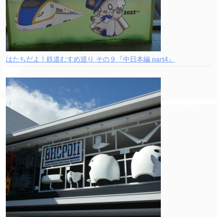
はたちだよ！鉄道むすめ巡り その９『中日本編 part4』