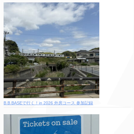
B.B.BASEで行く！in 2026 外房コース 参加記録