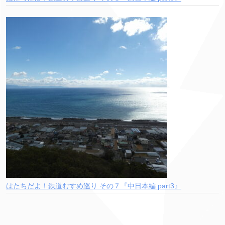
はたちだよ！鉄道むすめ巡り その７『中日本編 part3』