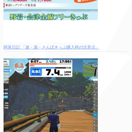
阿呆日記 「遊・湯・さんぽきっぷ購入時の注意点」