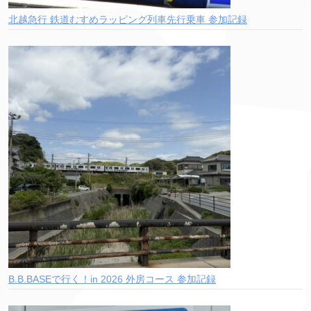
北越急行 鉄道むすめラッピング列車先行乗車 参加記録
B.B.BASEで行く！in 2026 外房コース 参加記録