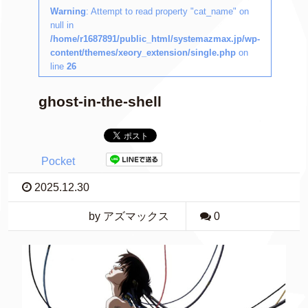
Warning
: Attempt to read property "cat_name" on
null in
/home/r1687891/public_html/systemazmax.jp/wp-
content/themes/xeory_extension/single.php
on
line
26
ghost-in-the-shell
Pocket
2025.12.30
by アズマックス
0