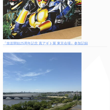
『放送開始25周年記念 真アギト展 東京会場』参加記録