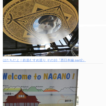
はたちだよ！鉄道むすめ巡り その10『西日本編 part2』