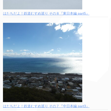
はたちだよ！鉄道むすめ巡り その８『東日本編 part5』
はたちだよ！鉄道むすめ巡り その７『中日本編 part3』