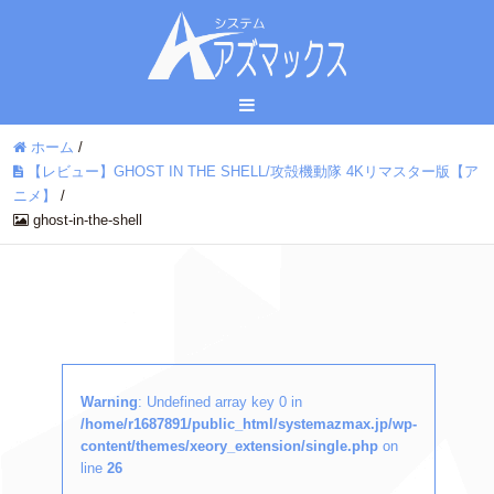
ホーム
/
【レビュー】GHOST IN THE SHELL/攻殻機動隊 4Kリマスター版【ア
ニメ】
/
ghost-in-the-shell
Warning
: Undefined array key 0 in
/home/r1687891/public_html/systemazmax.jp/wp-
content/themes/xeory_extension/single.php
on
line
26