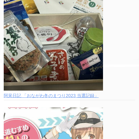
阿呆日記 「おながわ冬のまつり2023 当選記録」