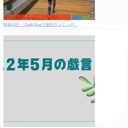
阿呆日記 「Zwift Runで室内ランニング」