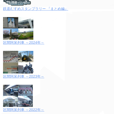
鉄道むすめスタンプラリー 『まとめ編』
区間阿呆列車 ～2024年～
区間阿呆列車 ～2023年～
区間阿呆列車 ～2022年～