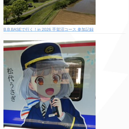
B.B.BASEで行く！in 2026 手賀沼コース 参加記録