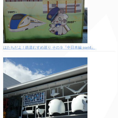
はたちだよ！鉄道むすめ巡り その９『中日本編 part4』