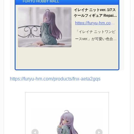
FURYU HOBBY MALL
イレイナ ニットver. 1/7ス
ケールフィギュア Repaint
BLUE | 魔女の旅々
https://furyu-hm.com/products/fnx-aeta2gqs
「イレイナ ニットワンピ
ースver.」が可愛い色合い
になって再登場♪ TVアニ
メ『魔女の旅々』より、
天才魔女・イレイナがニ
ットワンピ―ス姿で1/7ス
ケールフィギュアになり
https://furyu-hm.com/products/fnx-aeta2gqs
ました！ ほんのり青みを
帯びた淡く優しい...