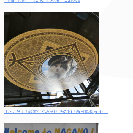
「Roof Park Fes & Walk 2026」参加記録
はたちだよ！鉄道むすめ巡り その10『西日本編 part2』