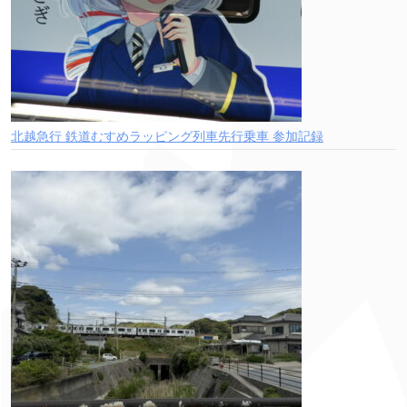
北越急行 鉄道むすめラッピング列車先行乗車 参加記録