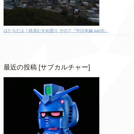
はたちだよ！鉄道むすめ巡り その７『中日本編 part3』
最近の投稿 [サブカルチャー]