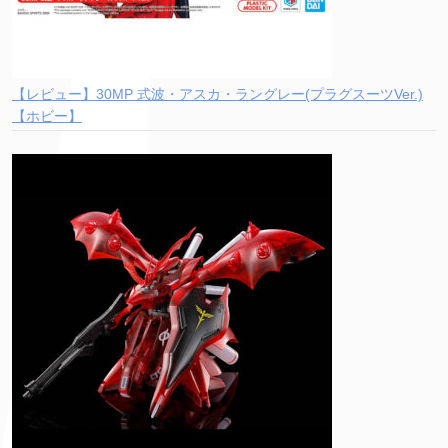
【レビュー】30MP 式波・アスカ・ラングレー(プラグスーツVer.)
【ホビー】