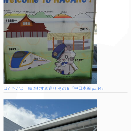
はたちだよ！鉄道むすめ巡り その９『中日本編 part4』