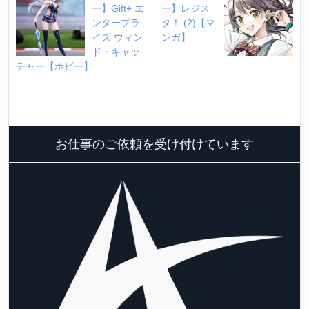
ー】Gift+ エ
ー】レジス
ンタープラ
タ！ (2)【マ
イズ ウィン
ンガ】
ド・キャッ
チャー【ホビー】
お仕事のご依頼を受け付けています