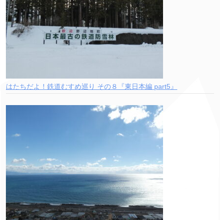
はたちだよ！鉄道むすめ巡り その８『東日本編 part5』