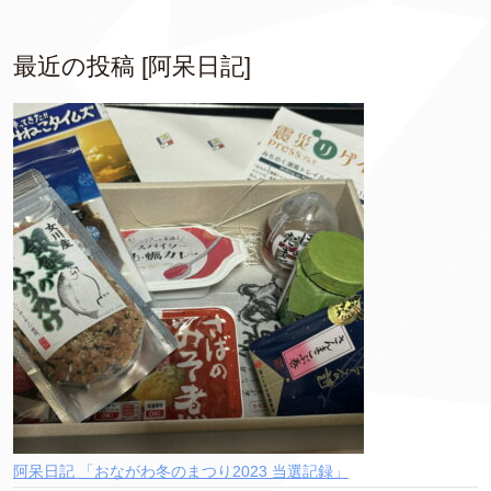
最近の投稿 [阿呆日記]
阿呆日記 「おながわ冬のまつり2023 当選記録」