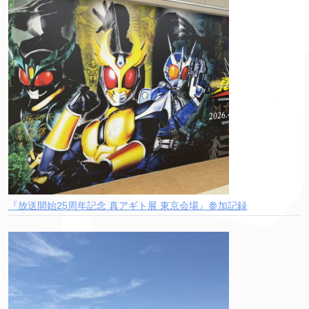
『放送開始25周年記念 真アギト展 東京会場』参加記録