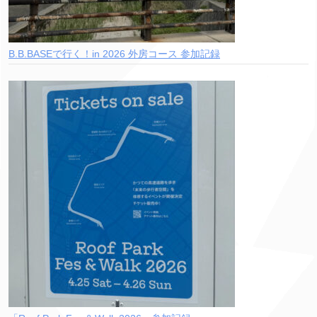
B.B.BASEで行く！in 2026 外房コース 参加記録