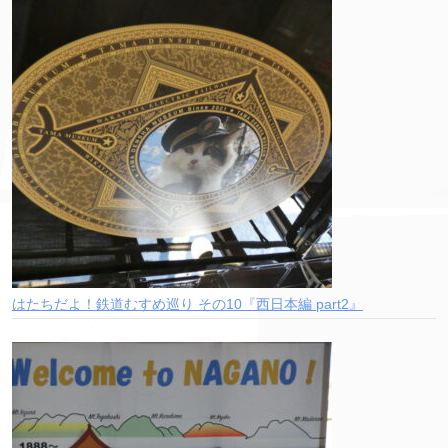
はたちだよ！鉄道むすめ巡り その10『西日本編 part2』