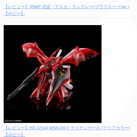
【レビュー】30MP 式波・アスカ・ラングレー(プラグスーツVer.)
【ホビー】
【レビュー】HG 1/144 MSN-04Ⅱ ナイチンゲール [クリアカラー]
【ホビー】