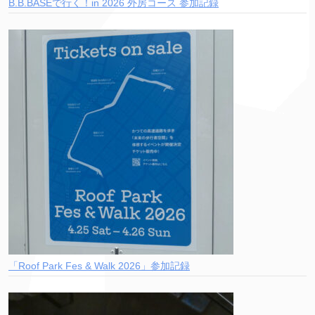
B.B.BASEで行く！in 2026 外房コース 参加記録
「Roof Park Fes & Walk 2026」参加記録