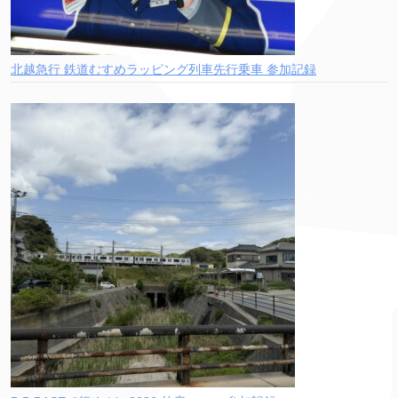
北越急行 鉄道むすめラッピング列車先行乗車 参加記録