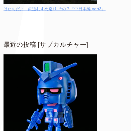
はたちだよ！鉄道むすめ巡り その７『中日本編 part3』
最近の投稿 [サブカルチャー]