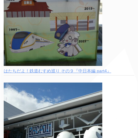
はたちだよ！鉄道むすめ巡り その９『中日本編 part4』