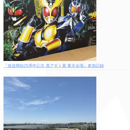
『放送開始25周年記念 真アギト展 東京会場』参加記録