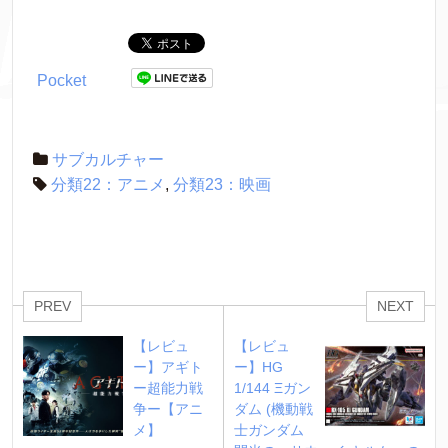
Pocket
サブカルチャー
分類22：アニメ
,
分類23：映画
PREV
NEXT
【レビュ
【レビュ
ー】アギト
ー】HG 
ー超能力戦
1/144 Ξガン
争ー【アニ
ダム (機動戦
メ】
士ガンダム 