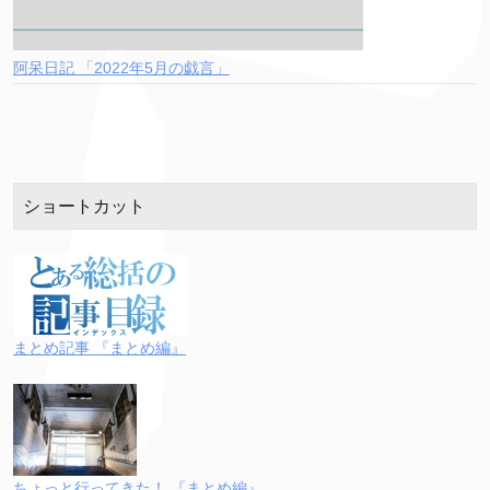
阿呆日記 「2022年5月の戯言」
ショートカット
まとめ記事 『まとめ編』
ちょっと行ってきた！ 『まとめ編』