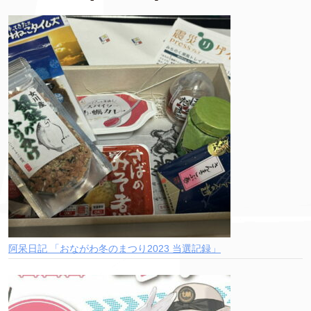
阿呆日記 「おながわ冬のまつり2023 当選記録」