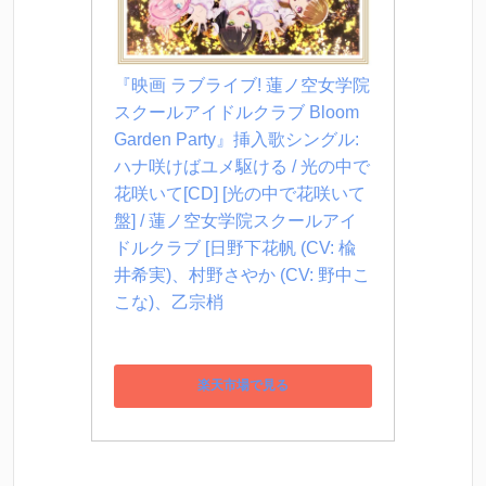
『映画 ラブライブ! 蓮ノ空女学院
スクールアイドルクラブ Bloom 
Garden Party』挿入歌シングル: 
ハナ咲けばユメ駆ける / 光の中で
花咲いて[CD] [光の中で花咲いて
盤] / 蓮ノ空女学院スクールアイ
ドルクラブ [日野下花帆 (CV: 楡
井希実)、村野さやか (CV: 野中こ
こな)、乙宗梢
楽天市場で見る