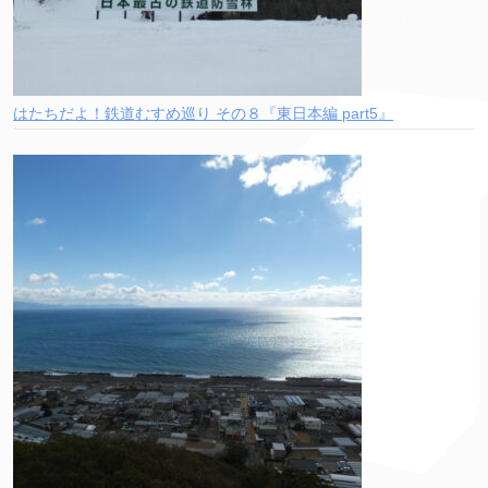
はたちだよ！鉄道むすめ巡り その８『東日本編 part5』