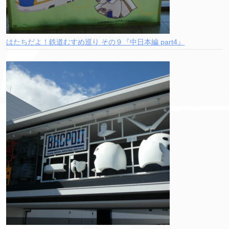
はたちだよ！鉄道むすめ巡り その９『中日本編 part4』