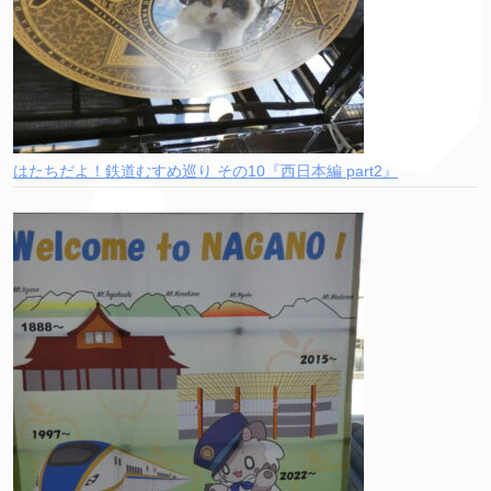
はたちだよ！鉄道むすめ巡り その10『西日本編 part2』