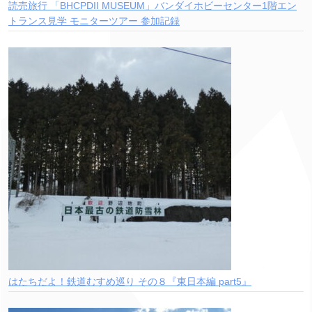
読売旅行 「BHCPDII MUSEUM」バンダイホビーセンター1階エン
トランス見学 モニターツアー 参加記録
はたちだよ！鉄道むすめ巡り その８『東日本編 part5』