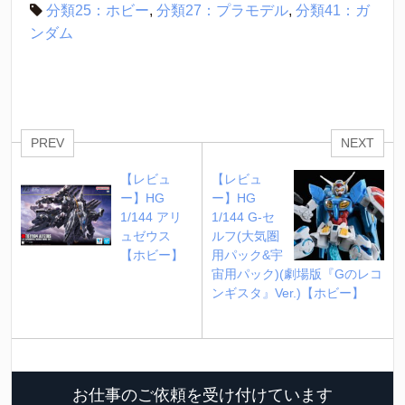
分類25：ホビー
,
分類27：プラモデル
,
分類41：ガ
ンダム
PREV
NEXT
【レビュ
【レビュ
ー】HG 
ー】HG 
1/144 アリ
1/144 G-セ
ュゼウス
ルフ(大気圏
【ホビー】
用パック&宇
宙用パック)(劇場版『Gのレコ
ンギスタ』Ver.)【ホビー】
お仕事のご依頼を受け付けています