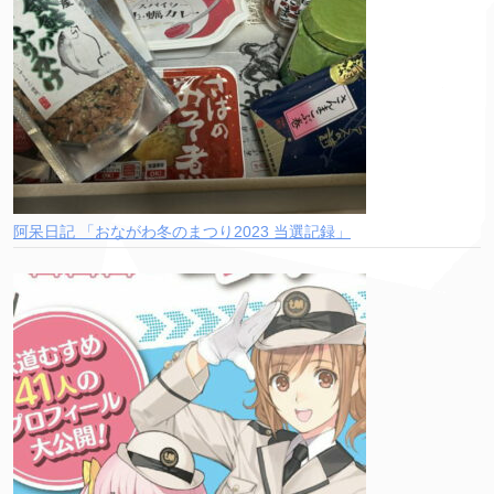
阿呆日記 「おながわ冬のまつり2023 当選記録」