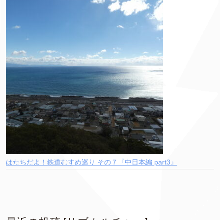
はたちだよ！鉄道むすめ巡り その７『中日本編 part3』