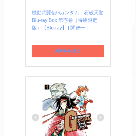
機動武闘伝Gガンダム　石破天驚 
Blu-ray Box 第壱巻（特装限定
版）【Blu-ray】 [ 関智一 ]
楽天市場で見る