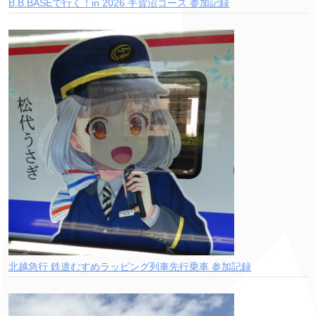
B.B.BASEで行く！in 2026 手賀沼コース 参加記録
北越急行 鉄道むすめラッピング列車先行乗車 参加記録