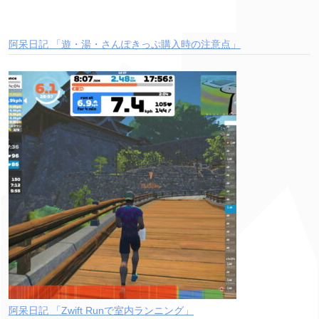
阿呆日記 「遊・湯・さんぽきっぷ購入時の注意点」
阿呆日記 「Zwift Runで室内ランニング」