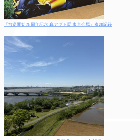
『放送開始25周年記念 真アギト展 東京会場』参加記録