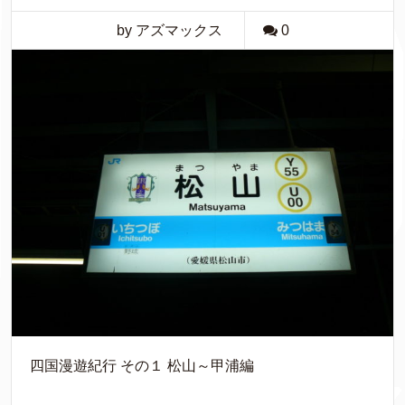
by アズマックス
0
四国漫遊紀行 その１ 松山～甲浦編