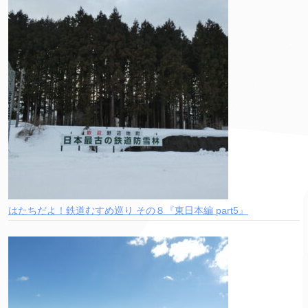
はたちだよ！鉄道むすめ巡り その８『東日本編 part5』