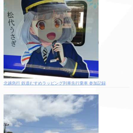
北越急行 鉄道むすめラッピング列車先行乗車 参加記録