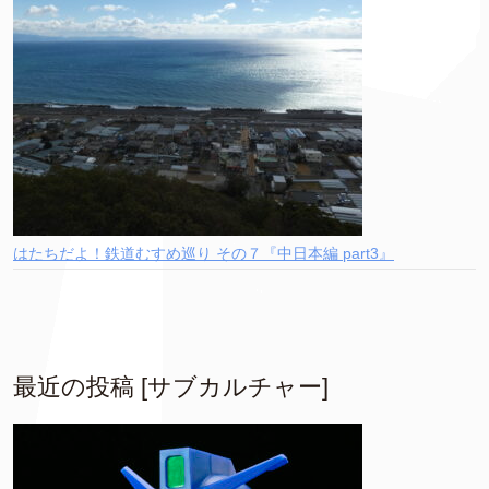
はたちだよ！鉄道むすめ巡り その７『中日本編 part3』
最近の投稿 [サブカルチャー]