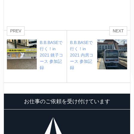
PREV
NEXT
B.B.BASEで
B.B.BASEで
行く！in 
行く！in 
2021 銚子コ
2021 内房コ
ース 参加記
ース 参加記
録
録
お仕事のご依頼を受け付けています