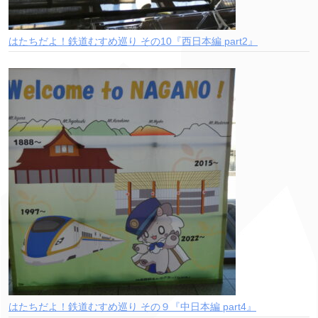
はたちだよ！鉄道むすめ巡り その10『西日本編 part2』
はたちだよ！鉄道むすめ巡り その９『中日本編 part4』