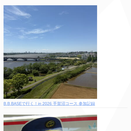
B.B.BASEで行く！in 2026 手賀沼コース 参加記録