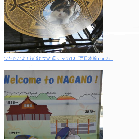
はたちだよ！鉄道むすめ巡り その10『西日本編 part2』