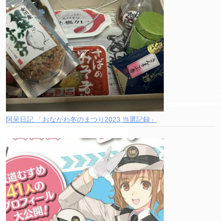
阿呆日記 「おながわ冬のまつり2023 当選記録」