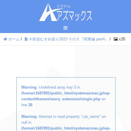
ホーム
/
＃鉄道むすめ巡り2023 その５『関東編 part4』
/
c25
Warning
: Undefined array key 0 in
/home/r1687891/public_html/systemazmax.jp/wp-
content/themes/xeory_extension/single.php
on
line
26
Warning
: Attempt to read property "cat_name" on
null in
/home/r1687891/public_html/systemazmax.jp/wp-