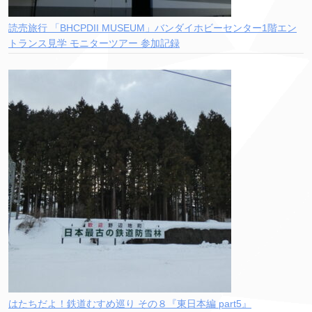
読売旅行 「BHCPDII MUSEUM」バンダイホビーセンター1階エン
トランス見学 モニターツアー 参加記録
はたちだよ！鉄道むすめ巡り その８『東日本編 part5』