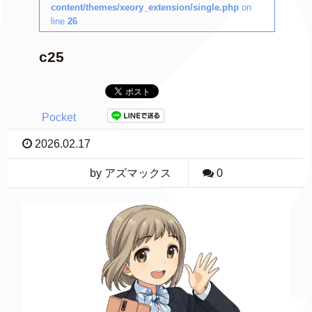
content/themes/xeory_extension/single.php
on
line
26
c25
Pocket
2026.02.17
by アズマックス
0