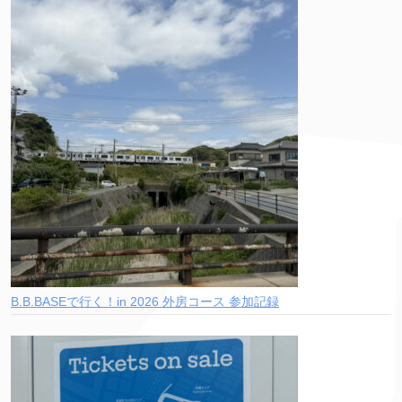
B.B.BASEで行く！in 2026 外房コース 参加記録