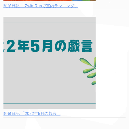
阿呆日記 「Zwift Runで室内ランニング」
阿呆日記 「2022年5月の戯言」