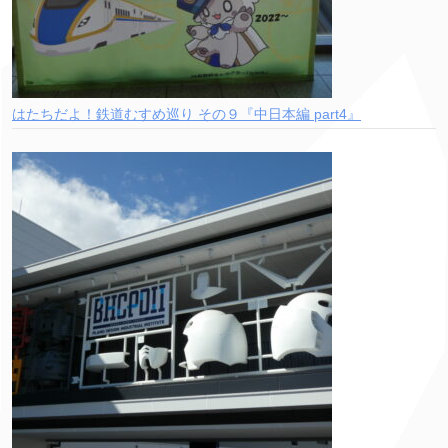
はたちだよ！鉄道むすめ巡り その９『中日本編 part4』