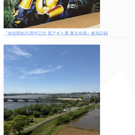
『放送開始25周年記念 真アギト展 東京会場』参加記録