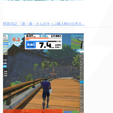
阿呆日記 「遊・湯・さんぽきっぷ購入時の注意点」