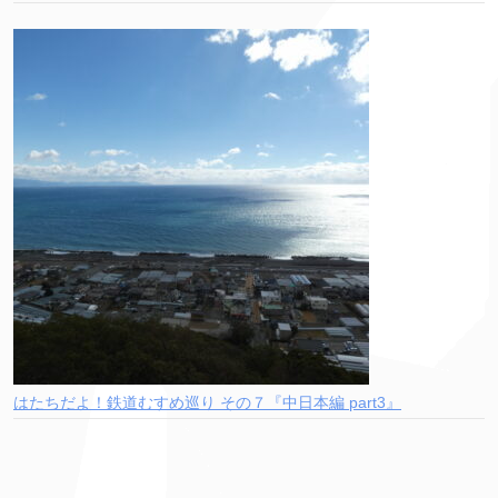
はたちだよ！鉄道むすめ巡り その７『中日本編 part3』