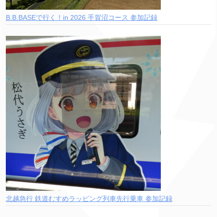
B.B.BASEで行く！in 2026 手賀沼コース 参加記録
北越急行 鉄道むすめラッピング列車先行乗車 参加記録