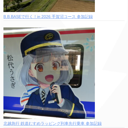
B.B.BASEで行く！in 2026 手賀沼コース 参加記録
北越急行 鉄道むすめラッピング列車先行乗車 参加記録