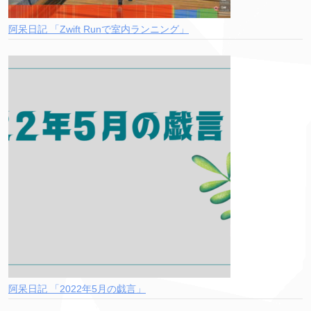
阿呆日記 「Zwift Runで室内ランニング」
阿呆日記 「2022年5月の戯言」