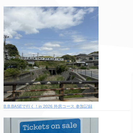
B.B.BASEで行く！in 2026 外房コース 参加記録