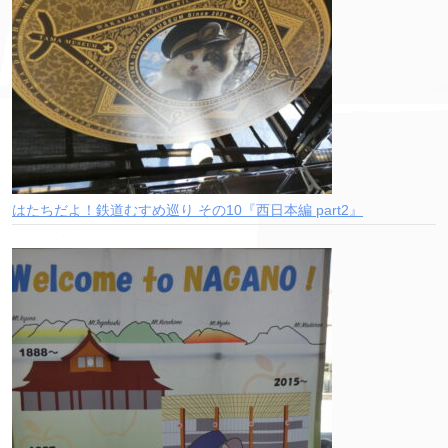
はたちだよ！鉄道むすめ巡り その10『西日本編 part2』