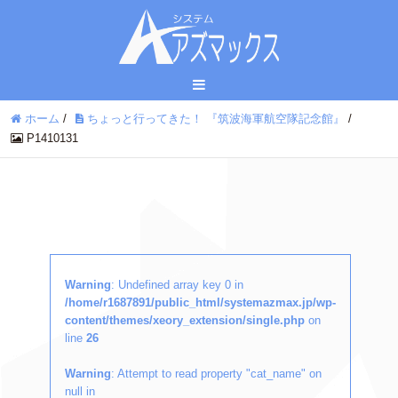
ホーム
/
ちょっと行ってきた！ 『筑波海軍航空隊記念館』
/
P1410131
Warning
: Undefined array key 0 in
/home/r1687891/public_html/systemazmax.jp/wp-
content/themes/xeory_extension/single.php
on
line
26
Warning
: Attempt to read property "cat_name" on
null in