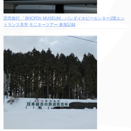
読売旅行 「BHCPDII MUSEUM」バンダイホビーセンター1階エン
トランス見学 モニターツアー 参加記録