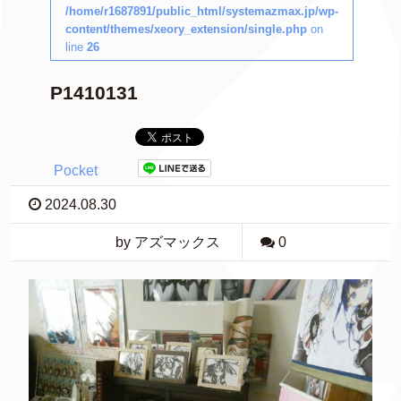
/home/r1687891/public_html/systemazmax.jp/wp-
content/themes/xeory_extension/single.php
on
line
26
P1410131
Pocket
2024.08.30
by アズマックス
0