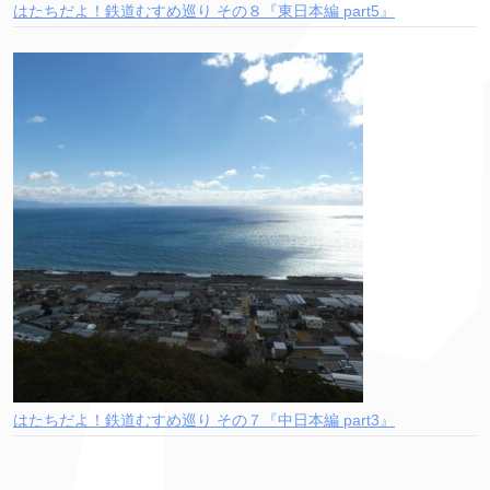
はたちだよ！鉄道むすめ巡り その８『東日本編 part5』
はたちだよ！鉄道むすめ巡り その７『中日本編 part3』