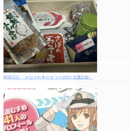
阿呆日記 「おながわ冬のまつり2023 当選記録」