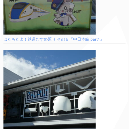
はたちだよ！鉄道むすめ巡り その９『中日本編 part4』