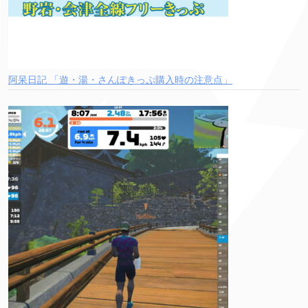
阿呆日記 「遊・湯・さんぽきっぷ購入時の注意点」