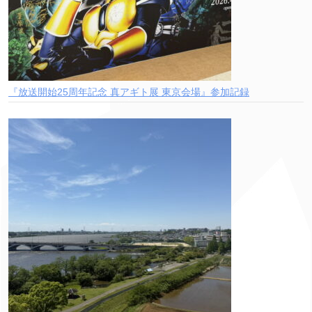
『放送開始25周年記念 真アギト展 東京会場』参加記録