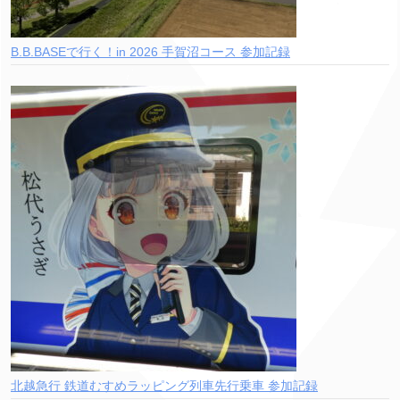
B.B.BASEで行く！in 2026 手賀沼コース 参加記録
北越急行 鉄道むすめラッピング列車先行乗車 参加記録