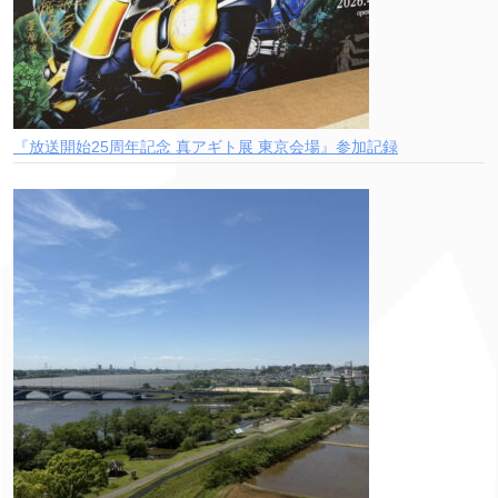
『放送開始25周年記念 真アギト展 東京会場』参加記録