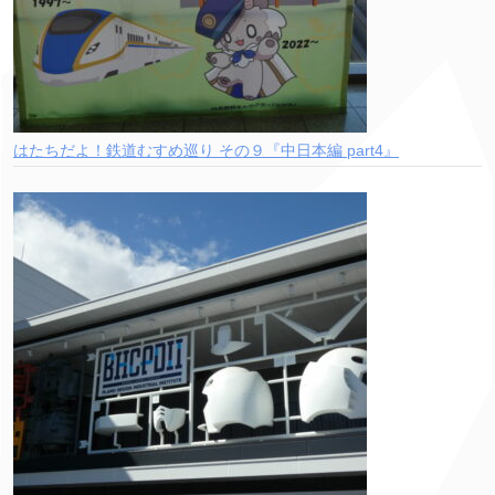
はたちだよ！鉄道むすめ巡り その９『中日本編 part4』