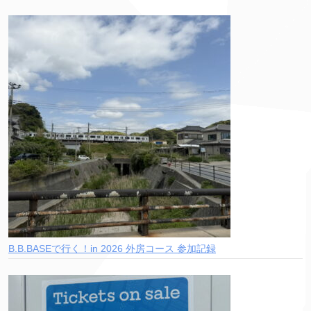
B.B.BASEで行く！in 2026 外房コース 参加記録