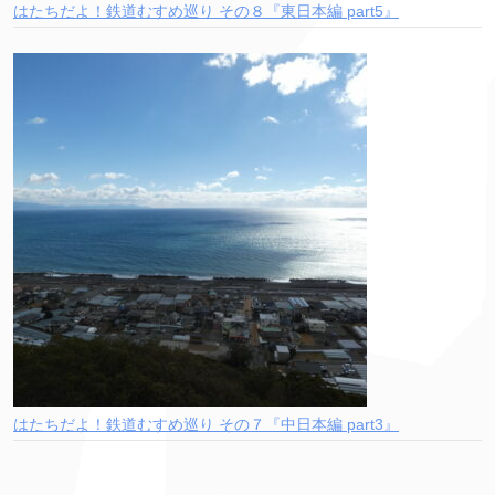
はたちだよ！鉄道むすめ巡り その８『東日本編 part5』
はたちだよ！鉄道むすめ巡り その７『中日本編 part3』