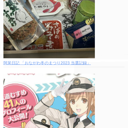
阿呆日記 「おながわ冬のまつり2023 当選記録」