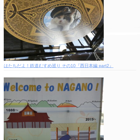
はたちだよ！鉄道むすめ巡り その10『西日本編 part2』