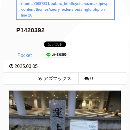
/home/r1687891/public_html/systemazmax.jp/wp-
content/themes/xeory_extension/single.php
on
line
26
P1420392
Pocket
2025.03.05
by アズマックス
0