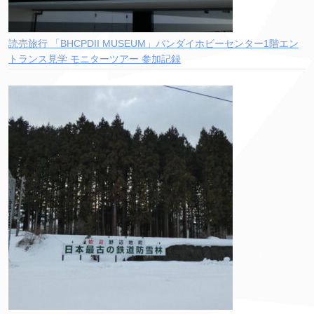
読売旅行 「BHCPDII MUSEUM」バンダイホビーセンター1階エン
トランス見学 モニターツアー 参加記録