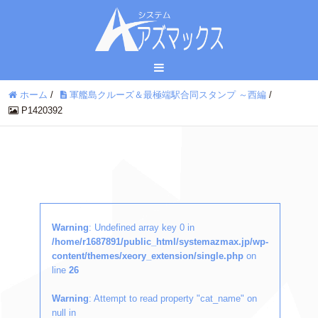
ホーム
/
軍艦島クルーズ＆最極端駅合同スタンプ ～西編
/
P1420392
Warning
: Undefined array key 0 in
/home/r1687891/public_html/systemazmax.jp/wp-
content/themes/xeory_extension/single.php
on
line
26
Warning
: Attempt to read property "cat_name" on
null in