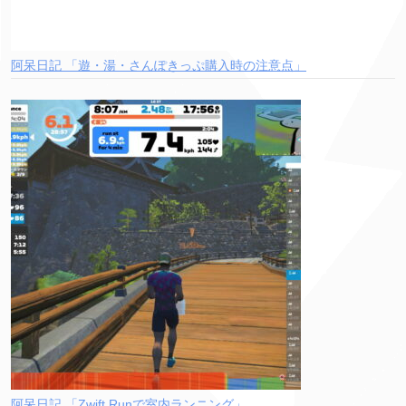
阿呆日記 「遊・湯・さんぽきっぷ購入時の注意点」
阿呆日記 「Zwift Runで室内ランニング」