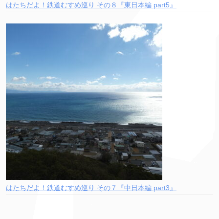
はたちだよ！鉄道むすめ巡り その８『東日本編 part5』
はたちだよ！鉄道むすめ巡り その７『中日本編 part3』