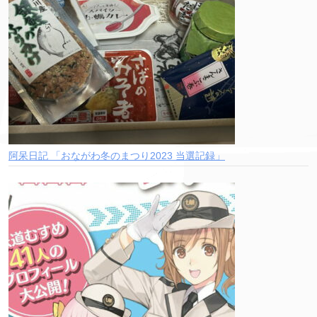
阿呆日記 「おながわ冬のまつり2023 当選記録」