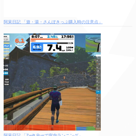
阿呆日記 「遊・湯・さんぽきっぷ購入時の注意点」
阿呆日記 「Zwift Runで室内ランニング」