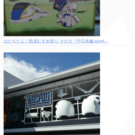
はたちだよ！鉄道むすめ巡り その９『中日本編 part4』