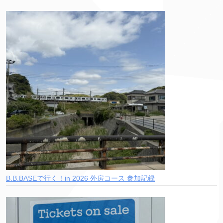
B.B.BASEで行く！in 2026 外房コース 参加記録