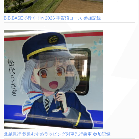
B.B.BASEで行く！in 2026 手賀沼コース 参加記録
北越急行 鉄道むすめラッピング列車先行乗車 参加記録