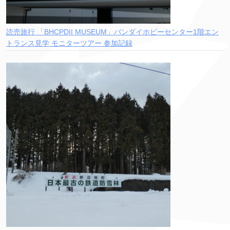
読売旅行 「BHCPDII MUSEUM」バンダイホビーセンター1階エン
トランス見学 モニターツアー 参加記録