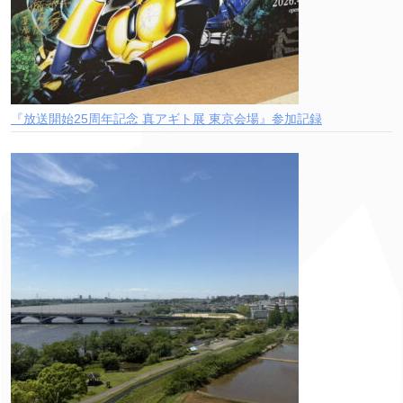
『放送開始25周年記念 真アギト展 東京会場』参加記録