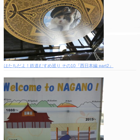
はたちだよ！鉄道むすめ巡り その10『西日本編 part2』