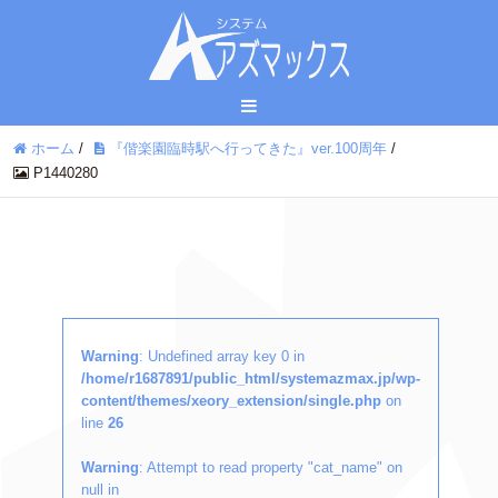
ホーム
/
『偕楽園臨時駅へ行ってきた』ver.100周年
/
P1440280
Warning
: Undefined array key 0 in
/home/r1687891/public_html/systemazmax.jp/wp-
content/themes/xeory_extension/single.php
on
line
26
Warning
: Attempt to read property "cat_name" on
null in