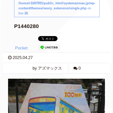
/home/r1687891/public_html/systemazmax.jp/wp-
content/themes/xeory_extension/single.php
on
line
26
P1440280
Pocket
2025.04.27
by アズマックス
0