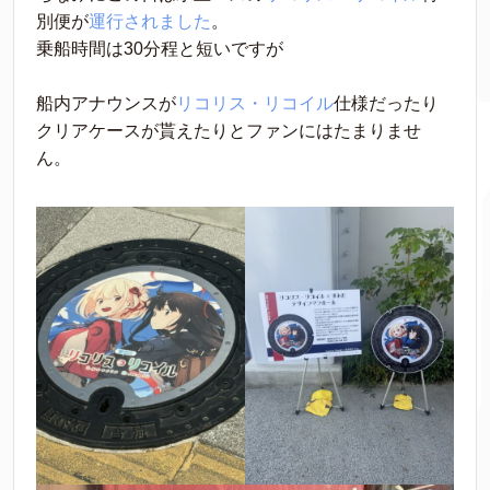
別便が
運行されました
。
乗船時間は30分程と短いですが
船内アナウンスが
リコリス・リコイル
仕様だったり
クリアケースが貰えたりとファンにはたまりませ
ん。