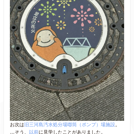
お次は
旧三河島汚水処分場喞筒（ポンプ）場施設
。
…そう、
以前
に見学したことがありました。