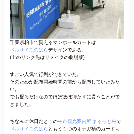
千葉県柏市で貰えるマンホールカードは
ベルサイユのばら
デザインである。
(上のリンク先はリメイクの劇場版)
すごい人気で行列ができていた。
そのためか配布開始時間の前から配布していたみた
い。
でも配るだけなのでほぼほぼ待たずに貰うことがで
きました。
ちなみに休日だとこの
柏市観光案内所 まるっと柏
で
ベルサイユのばら
ともう１つのオナガ柄のカードも