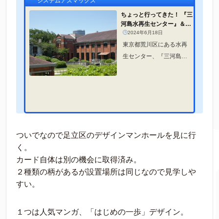
システムアズマックス
ちょっと行ってきた！ 『三
河島水再生センター』＆
『旧三河島汚水処分場喞筒
2024年6月18日
（ポン...
東京都荒川区にある水再
生センター、『三河島水
再生センター』と国の重
要文化財に指定された
『旧三河島汚水処分場喞
筒（ポンプ）場施設』を
見学してきました。
ついでなので足立区のデザインマンホールを見に行
く。
カード自体は別の機会に取得済み。
２種類の柄があるが設置場所は同じなので見学しや
すい。
１つは人気マンガ、「はじめの一歩」デザイン。