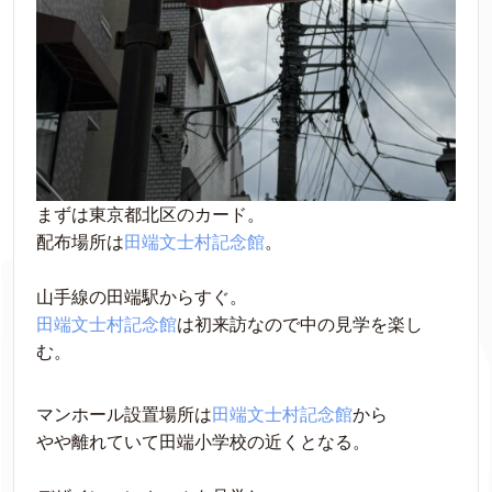
まずは東京都北区のカード。
配布場所は
田端文士村記念館
。
山手線の田端駅からすぐ。
田端文士村記念館
は初来訪なので中の見学を楽し
む。
マンホール設置場所は
田端文士村記念館
から
やや離れていて田端小学校の近くとなる。