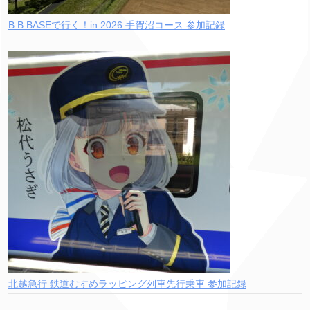
B.B.BASEで行く！in 2026 手賀沼コース 参加記録
北越急行 鉄道むすめラッピング列車先行乗車 参加記録