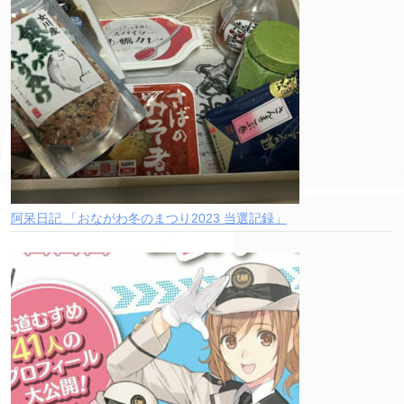
阿呆日記 「おながわ冬のまつり2023 当選記録」