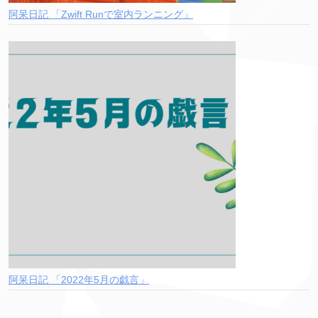
阿呆日記 「Zwift Runで室内ランニング」
阿呆日記 「2022年5月の戯言」