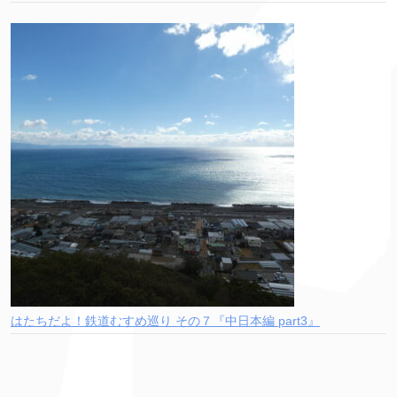
はたちだよ！鉄道むすめ巡り その７『中日本編 part3』