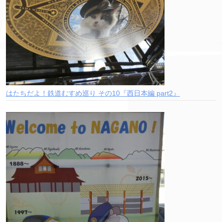
はたちだよ！鉄道むすめ巡り その10『西日本編 part2』