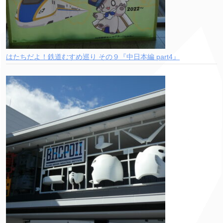
はたちだよ！鉄道むすめ巡り その９『中日本編 part4』