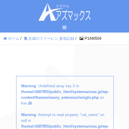
ホーム
/
京成のフリーレン 参加記録
/
P1440504
Warning
: Undefined array key 0 in
/home/r1687891/public_html/systemazmax.jp/wp-
content/themes/xeory_extension/single.php
on
line
26
Warning
: Attempt to read property "cat_name" on
null in
/home/r1687891/public_html/systemazmax.jp/wp-