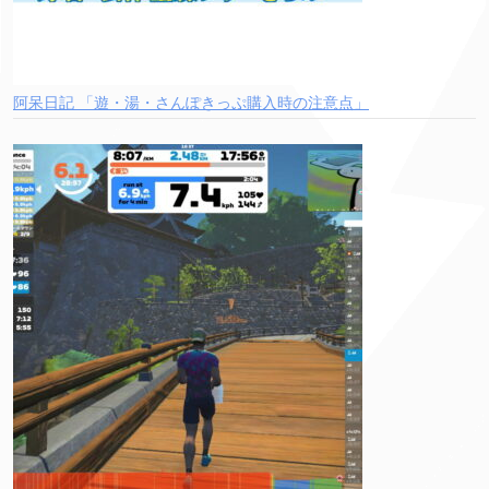
阿呆日記 「遊・湯・さんぽきっぷ購入時の注意点」