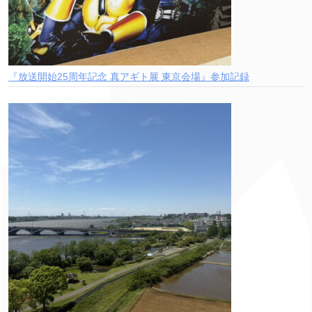
『放送開始25周年記念 真アギト展 東京会場』参加記録