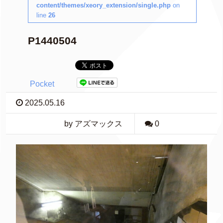
content/themes/xeory_extension/single.php
on
line
26
P1440504
Pocket
2025.05.16
by アズマックス
0