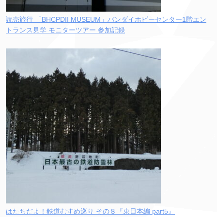
読売旅行 「BHCPDII MUSEUM」バンダイホビーセンター1階エン
トランス見学 モニターツアー 参加記録
はたちだよ！鉄道むすめ巡り その８『東日本編 part5』