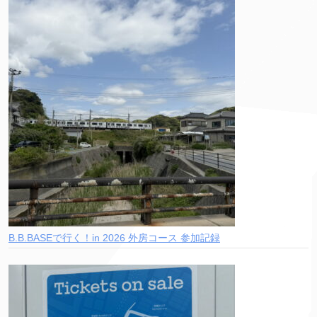
B.B.BASEで行く！in 2026 外房コース 参加記録