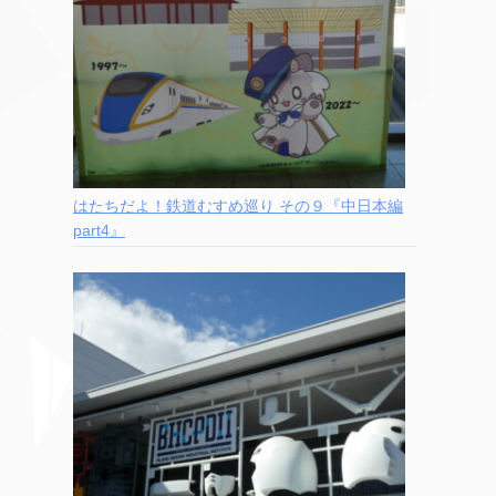
はたちだよ！鉄道むすめ巡り その９『中日本編
part4』