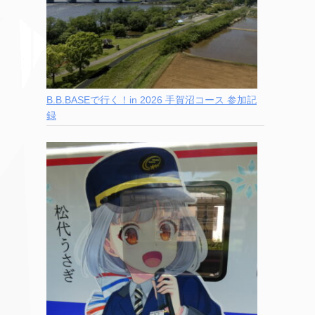
B.B.BASEで行く！in 2026 手賀沼コース 参加記
録