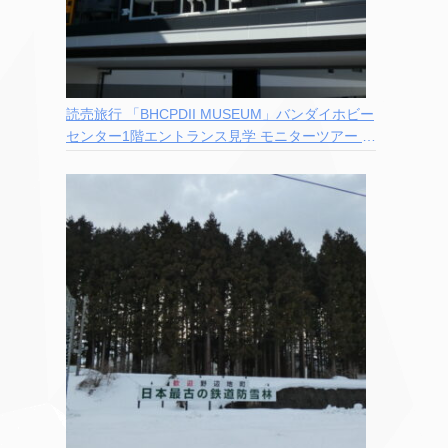
読売旅行 「BHCPDII MUSEUM」バンダイホビー
センター1階エントランス見学 モニターツアー 参
加記録