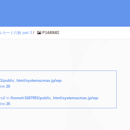
ードの旅 part.3
/
P1440682
1/public_html/systemazmax.jp/wp-
line
26
null in
/home/r1687891/public_html/systemazmax.jp/wp-
line
26