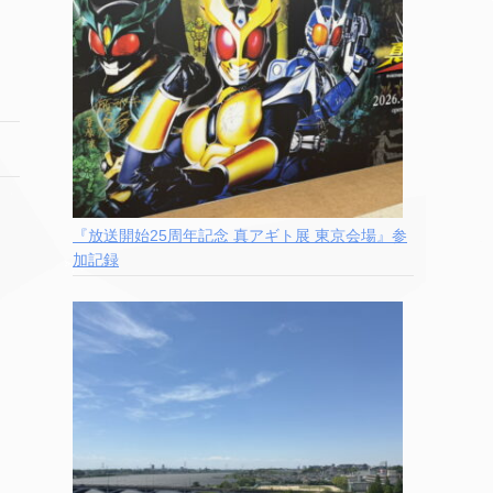
『放送開始25周年記念 真アギト展 東京会場』参
加記録