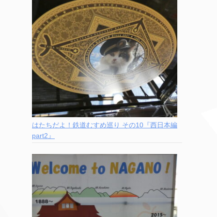
はたちだよ！鉄道むすめ巡り その10『西日本編
part2』