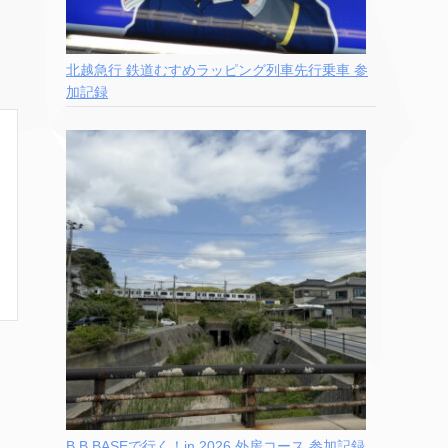
北越急行 鉄道むすめラッピング列車先行乗車 参
加記録
B.B.BASEで行く！in 2026 外房コース 参加記録