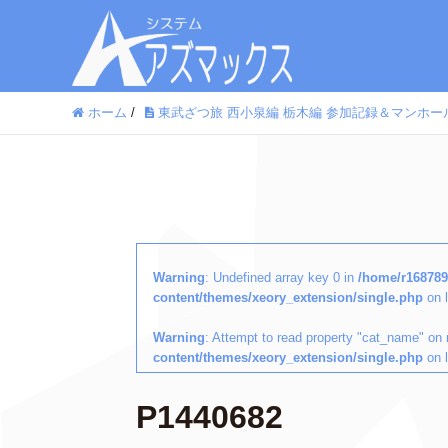
ホーム
/
東武ざつ旅 西小泉編 栃木編 参加記録＆マンホールカ
Warning
: Undefined array key 0 in
/home/r168789
content/themes/xeory_extension/single.php
on 
Warning
: Attempt to read property "cat_name" on 
content/themes/xeory_extension/single.php
on 
P1440682