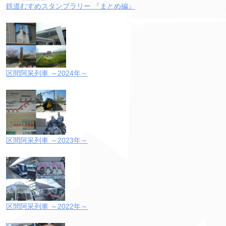
鉄道むすめスタンプラリー 『まとめ編』
区間阿呆列車 ～2024年～
区間阿呆列車 ～2023年～
区間阿呆列車 ～2022年～