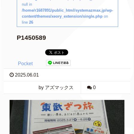
null in
/home/r1687891/public_html/systemazmax.jp/wp-
content/themes/xeory_extension/single.php
on
line
26
P1450589
Pocket
2025.06.01
by アズマックス
0