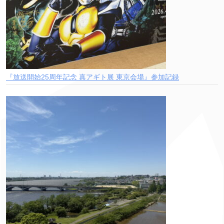
『放送開始25周年記念 真アギト展 東京会場』参加記録