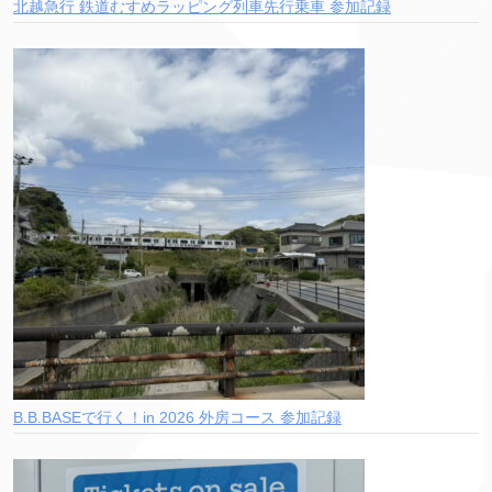
北越急行 鉄道むすめラッピング列車先行乗車 参加記録
B.B.BASEで行く！in 2026 外房コース 参加記録