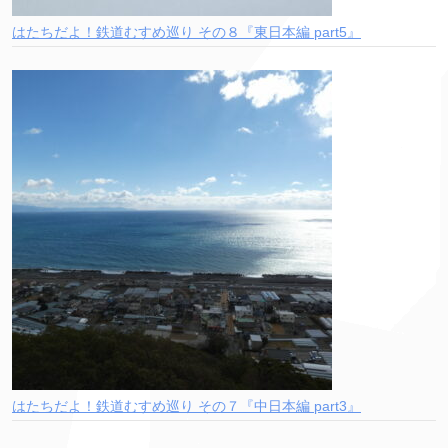
はたちだよ！鉄道むすめ巡り その８『東日本編 part5』
はたちだよ！鉄道むすめ巡り その７『中日本編 part3』