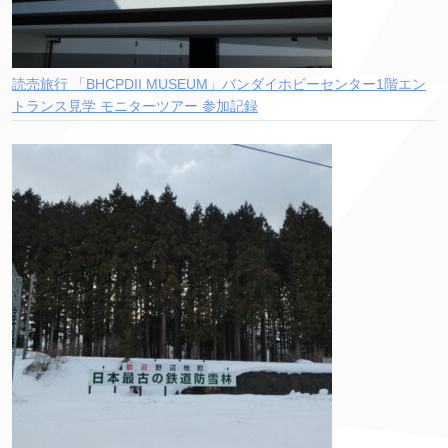
読売旅行 「BHCPDII MUSEUM」バンダイホビーセンター1階エン
トランス見学 モニターツアー 参加記録