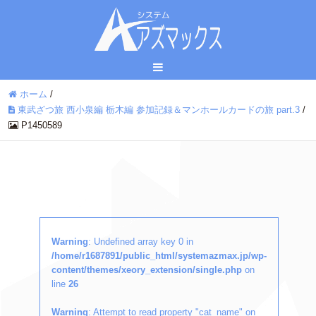
ホーム
/
東武ざつ旅 西小泉編 栃木編 参加記録＆マンホールカードの旅 part.3
/
P1450589
Warning
: Undefined array key 0 in
/home/r1687891/public_html/systemazmax.jp/wp-
content/themes/xeory_extension/single.php
on
line
26
Warning
: Attempt to read property "cat_name" on