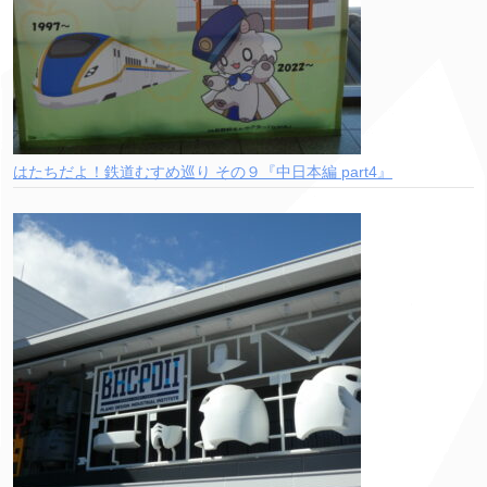
はたちだよ！鉄道むすめ巡り その９『中日本編 part4』