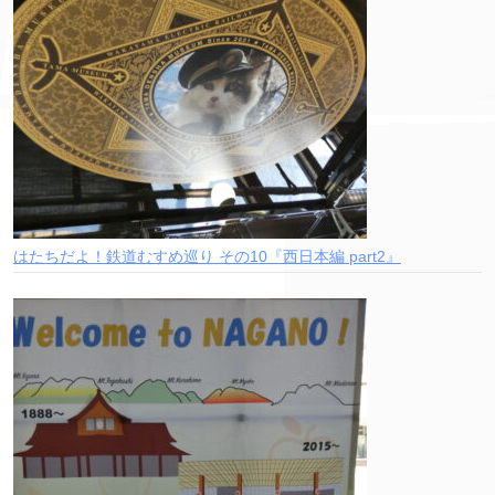
はたちだよ！鉄道むすめ巡り その10『西日本編 part2』