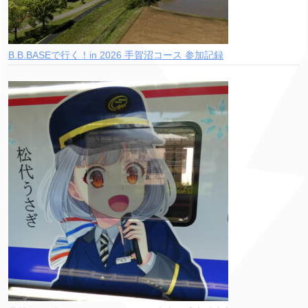
B.B.BASEで行く！in 2026 手賀沼コース 参加記録