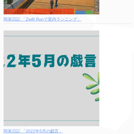
阿呆日記 「Zwift Runで室内ランニング」
阿呆日記 「2022年5月の戯言」