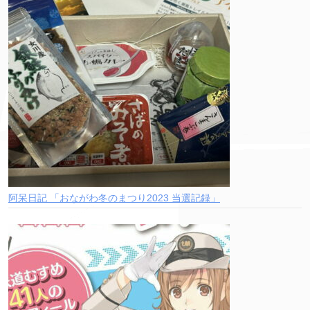
阿呆日記 「おながわ冬のまつり2023 当選記録」