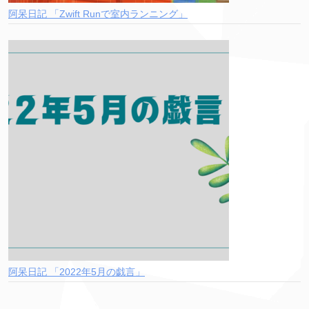
阿呆日記 「Zwift Runで室内ランニング」
阿呆日記 「2022年5月の戯言」