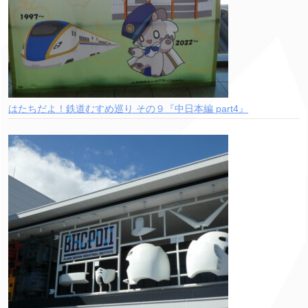
はたちだよ！鉄道むすめ巡り その９『中日本編 part4』