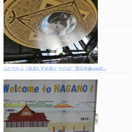
はたちだよ！鉄道むすめ巡り その10『西日本編 part2』