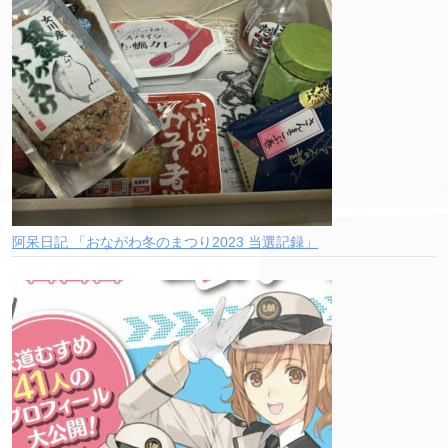
阿呆日記 「おながわ冬のまつり2023 当選記録」