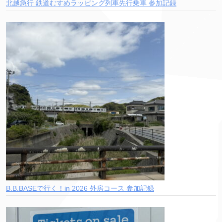
北越急行 鉄道むすめラッピング列車先行乗車 参加記録
B.B.BASEで行く！in 2026 外房コース 参加記録