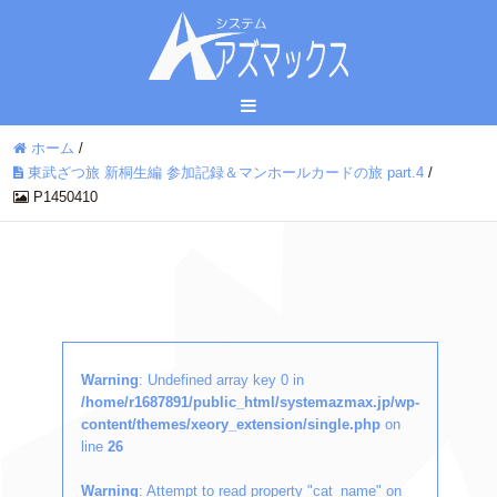
ホーム
/
東武ざつ旅 新桐生編 参加記録＆マンホールカードの旅 part.4
/
P1450410
Warning
: Undefined array key 0 in
/home/r1687891/public_html/systemazmax.jp/wp-
content/themes/xeory_extension/single.php
on
line
26
Warning
: Attempt to read property "cat_name" on