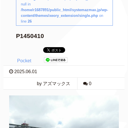
null in
/home/r1687891/public_html/systemazmax.jp/wp-
content/themes/xeory_extension/single.php
on
line
26
P1450410
Pocket
2025.06.01
by アズマックス
0