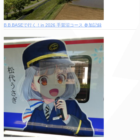
B.B.BASEで行く！in 2026 手賀沼コース 参加記録