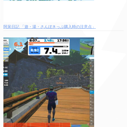
阿呆日記 「遊・湯・さんぽきっぷ購入時の注意点」