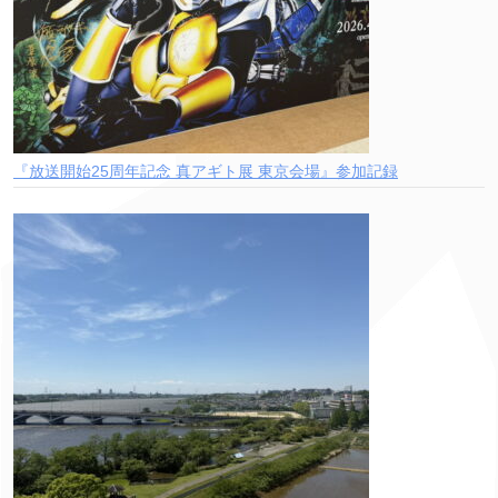
『放送開始25周年記念 真アギト展 東京会場』参加記録