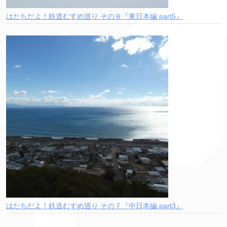
はたちだよ！鉄道むすめ巡り その８『東日本編 part5』
はたちだよ！鉄道むすめ巡り その７『中日本編 part3』