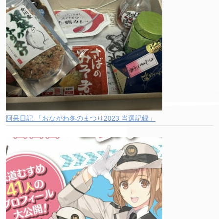
阿呆日記 「おながわ冬のまつり2023 当選記録」