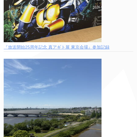
『放送開始25周年記念 真アギト展 東京会場』参加記録