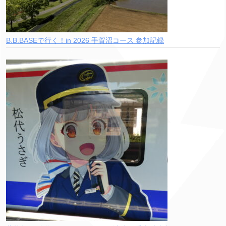
B.B.BASEで行く！in 2026 手賀沼コース 参加記録