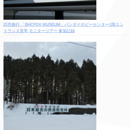
読売旅行 「BHCPDII MUSEUM」バンダイホビーセンター1階エン
トランス見学 モニターツアー 参加記録