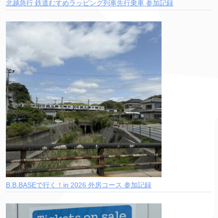
北越急行 鉄道むすめラッピング列車先行乗車 参加記録
B.B.BASEで行く！in 2026 外房コース 参加記録