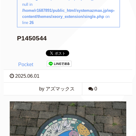
null in
/home/r1687891/public_html/systemazmax.jp/wp-
content/themes/xeory_extension/single.php
on
line
26
P1450544
Pocket
2025.06.01
by アズマックス
0