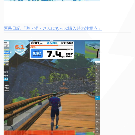
阿呆日記 「遊・湯・さんぽきっぷ購入時の注意点」