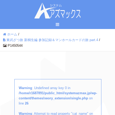
ホーム
/
東武ざつ旅 新桐生編 参加記録＆マンホールカードの旅 part.4
/
P1450544
Warning
: Undefined array key 0 in
/home/r1687891/public_html/systemazmax.jp/wp-
content/themes/xeory_extension/single.php
on
line
26
Warning
: Attempt to read property "cat_name" on