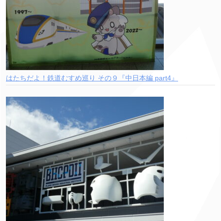
はたちだよ！鉄道むすめ巡り その９『中日本編 part4』