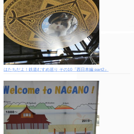
はたちだよ！鉄道むすめ巡り その10『西日本編 part2』