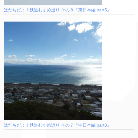
はたちだよ！鉄道むすめ巡り その８『東日本編 part5』
はたちだよ！鉄道むすめ巡り その７『中日本編 part3』