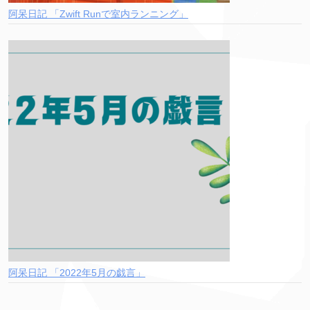
阿呆日記 「Zwift Runで室内ランニング」
阿呆日記 「2022年5月の戯言」