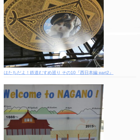
はたちだよ！鉄道むすめ巡り その10『西日本編 part2』