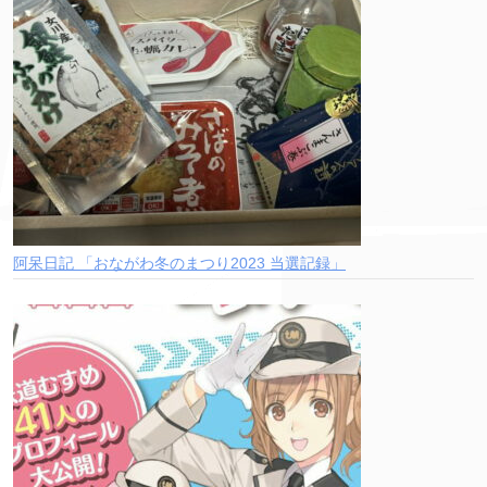
阿呆日記 「おながわ冬のまつり2023 当選記録」