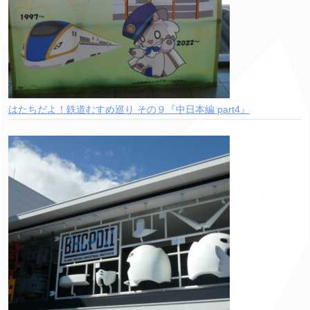
はたちだよ！鉄道むすめ巡り その９『中日本編 part4』