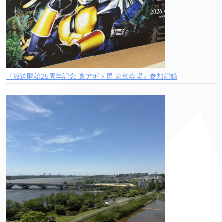
『放送開始25周年記念 真アギト展 東京会場』参加記録