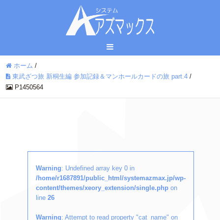
ホーム
/
東武ざつ旅 新桐生編 参加記録＆マンホールカードの旅 part.4
/
P1450564
Warning
: Undefined array key 0 in
/home/r1687891/public_html/systemazmax.jp/wp-
content/themes/xeory_extension/single.php
on
line
26
Warning
: Attempt to read property "cat_name" on