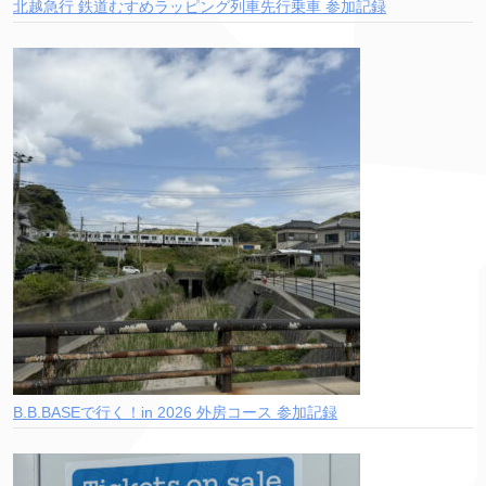
北越急行 鉄道むすめラッピング列車先行乗車 参加記録
B.B.BASEで行く！in 2026 外房コース 参加記録