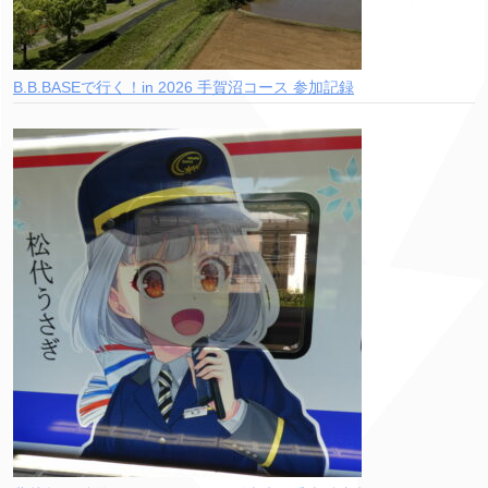
B.B.BASEで行く！in 2026 手賀沼コース 参加記録