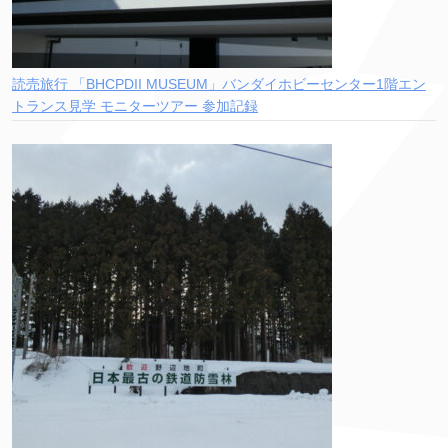
読売旅行 「BHCPDII MUSEUM」バンダイホビーセンター1階エン
トランス見学 モニターツアー 参加記録