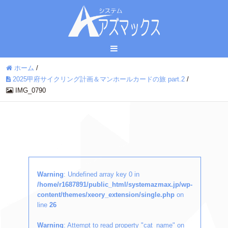
ホーム
/
2025甲府サイクリング計画＆マンホールカードの旅 part.2
/
IMG_0790
Warning
: Undefined array key 0 in
/home/r1687891/public_html/systemazmax.jp/wp-
content/themes/xeory_extension/single.php
on
line
26
Warning
: Attempt to read property "cat_name" on