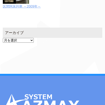
区間阿呆列車 ～2009年～
アーカイブ
ア
ー
カ
イ
ブ