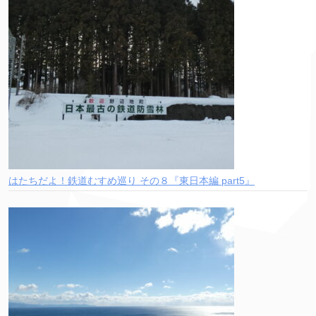
はたちだよ！鉄道むすめ巡り その８『東日本編 part5』