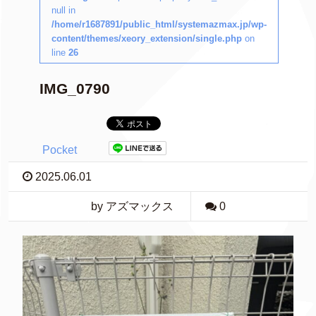
null in
/home/r1687891/public_html/systemazmax.jp/wp-
content/themes/xeory_extension/single.php
on
line
26
IMG_0790
Pocket
2025.06.01
by アズマックス
0