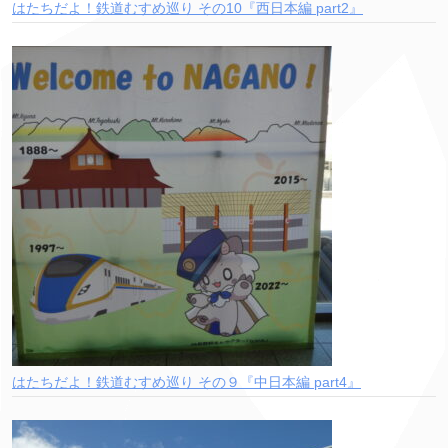
はたちだよ！鉄道むすめ巡り その10『西日本編 part2』
はたちだよ！鉄道むすめ巡り その９『中日本編 part4』