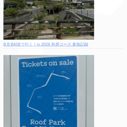
B.B.BASEで行く！in 2026 外房コース 参加記録