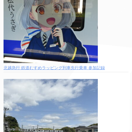
北越急行 鉄道むすめラッピング列車先行乗車 参加記録