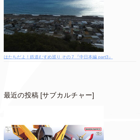
はたちだよ！鉄道むすめ巡り その７『中日本編 part3』
最近の投稿 [サブカルチャー]