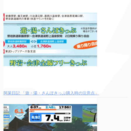
阿呆日記 「遊・湯・さんぽきっぷ購入時の注意点」