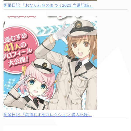
阿呆日記 「おながわ冬のまつり2023 当選記録」
阿呆日記 「鉄道むすめコレクション 購入記録」