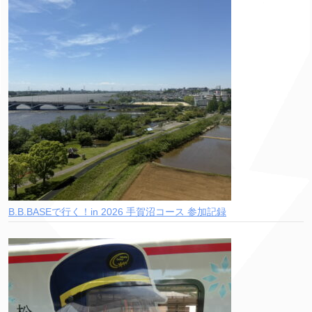
B.B.BASEで行く！in 2026 手賀沼コース 参加記録