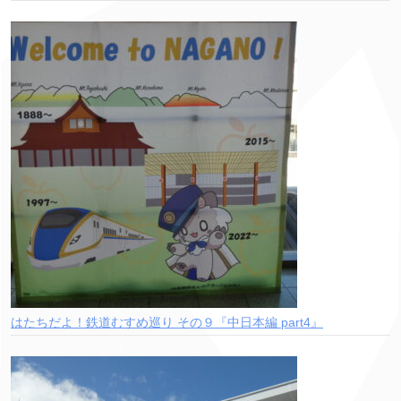
はたちだよ！鉄道むすめ巡り その９『中日本編 part4』