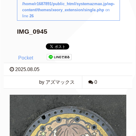
/home/r1687891/public_html/systemazmax.jp/wp-
content/themes/xeory_extension/single.php
on
line
26
IMG_0945
Pocket
2025.08.05
by アズマックス
0