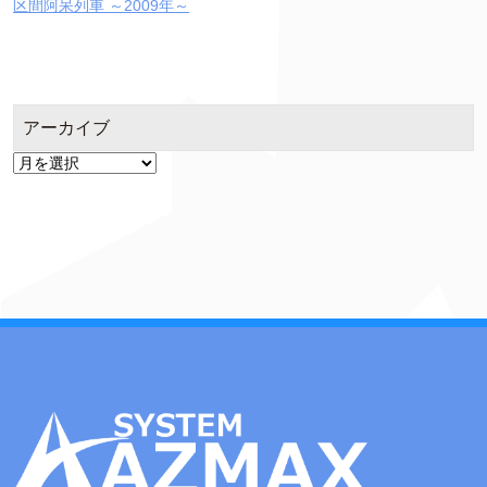
区間阿呆列車 ～2009年～
アーカイブ
ア
ー
カ
イ
ブ