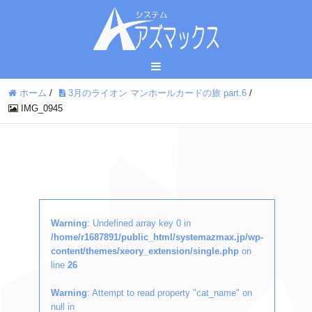
ホーム
/
3月のライオン マンホールカードの旅 part.6
/
IMG_0945
Warning
: Undefined array key 0 in
/home/r1687891/public_html/systemazmax.jp/wp-
content/themes/xeory_extension/single.php
on
line
26
Warning
: Attempt to read property "cat_name" on
null in