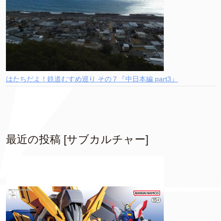
はたちだよ！鉄道むすめ巡り その７『中日本編 part3』
最近の投稿 [サブカルチャー]