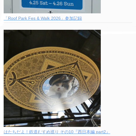
「Roof Park Fes & Walk 2026」参加記録
はたちだよ！鉄道むすめ巡り その10『西日本編 part2』