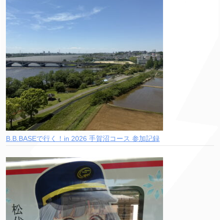
B.B.BASEで行く！in 2026 手賀沼コース 参加記録