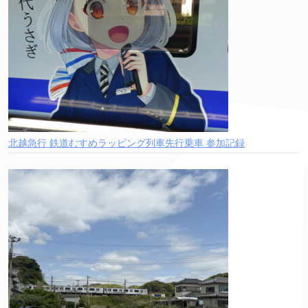
北越急行 鉄道むすめラッピング列車先行乗車 参加記録