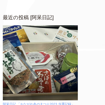
最近の投稿 [阿呆日記]
阿呆日記 「おながわ冬のまつり2023 当選記録」