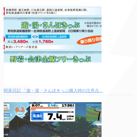
阿呆日記 「遊・湯・さんぽきっぷ購入時の注意点」