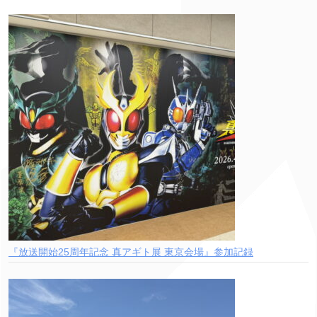
『放送開始25周年記念 真アギト展 東京会場』参加記録