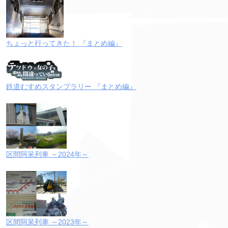
ちょっと行ってきた！ 『まとめ編』
鉄道むすめスタンプラリー 『まとめ編』
区間阿呆列車 ～2024年～
区間阿呆列車 ～2023年～