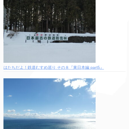
はたちだよ！鉄道むすめ巡り その８『東日本編 part5』