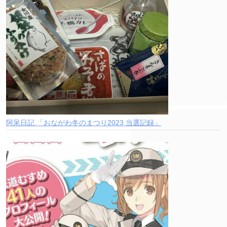
阿呆日記 「おながわ冬のまつり2023 当選記録」