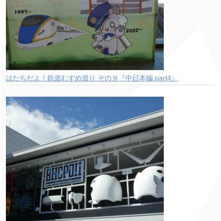
はたちだよ！鉄道むすめ巡り その９『中日本編 part4』