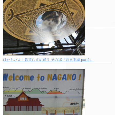
はたちだよ！鉄道むすめ巡り その10『西日本編 part2』