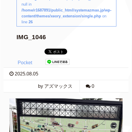
null in
/home/r1687891/public_html/systemazmax.jp/wp-
content/themes/xeory_extension/single.php
on
line
26
IMG_1046
Pocket
2025.08.05
by アズマックス
0