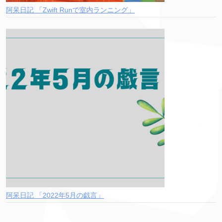
阿呆日記 「Zwift Runで室内ランニング」
阿呆日記 「2022年5月の戯言」