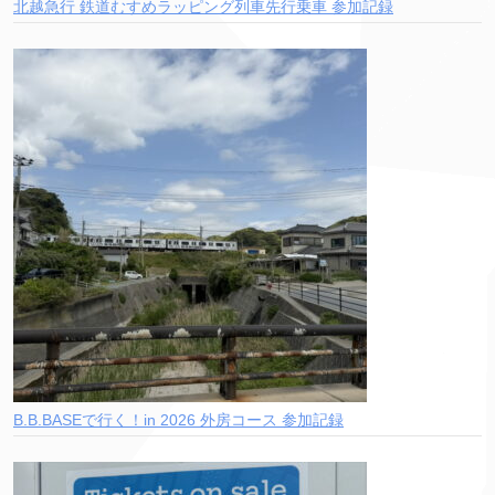
北越急行 鉄道むすめラッピング列車先行乗車 参加記録
B.B.BASEで行く！in 2026 外房コース 参加記録