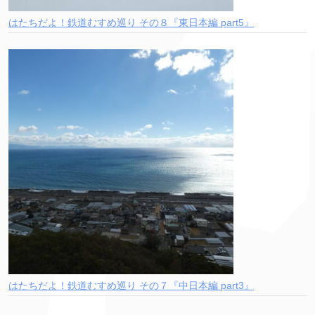
はたちだよ！鉄道むすめ巡り その８『東日本編 part5』
はたちだよ！鉄道むすめ巡り その７『中日本編 part3』