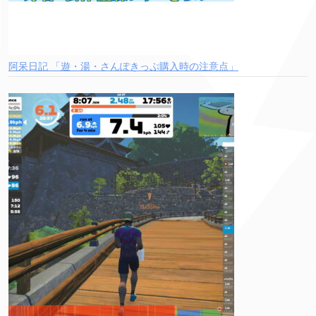
阿呆日記 「遊・湯・さんぽきっぷ購入時の注意点」