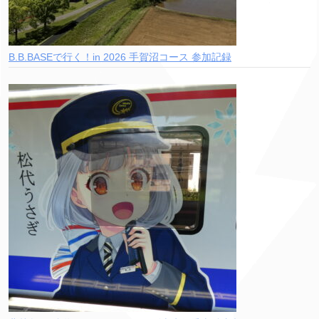
B.B.BASEで行く！in 2026 手賀沼コース 参加記録