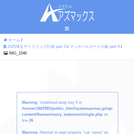
ホーム
/
2025埼玉サイクリング計画 part.3＆マンホールカードの旅 part.9
/
IMG_1046
Warning
: Undefined array key 0 in
/home/r1687891/public_html/systemazmax.jp/wp-
content/themes/xeory_extension/single.php
on
line
26
Warning
: Attempt to read property "cat_name" on