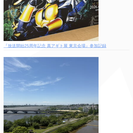
『放送開始25周年記念 真アギト展 東京会場』参加記録