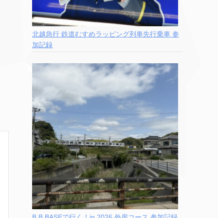
北越急行 鉄道むすめラッピング列車先行乗車 参
加記録
B.B.BASEで行く！in 2026 外房コース 参加記録