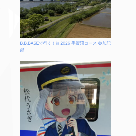
B.B.BASEで行く！in 2026 手賀沼コース 参加記
録