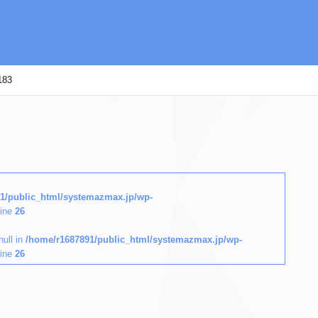
183
1/public_html/systemazmax.jp/wp-
line
26
null in
/home/r1687891/public_html/systemazmax.jp/wp-
line
26