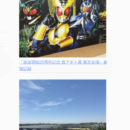
『放送開始25周年記念 真アギト展 東京会場』参
加記録