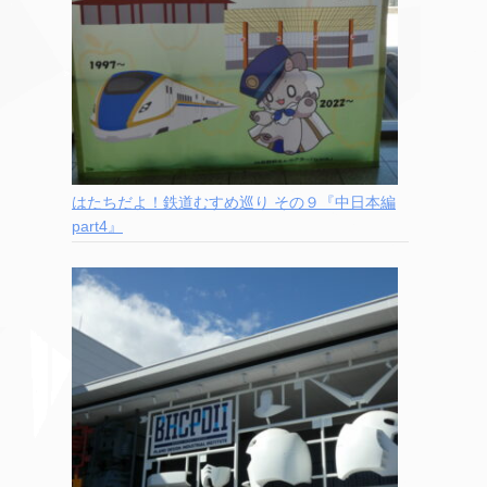
はたちだよ！鉄道むすめ巡り その９『中日本編
part4』