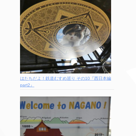
はたちだよ！鉄道むすめ巡り その10『西日本編
part2』