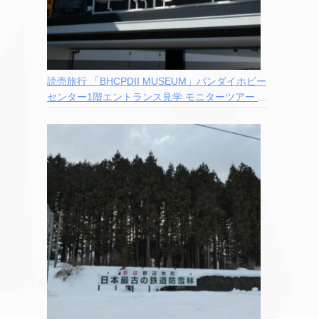
読売旅行 「BHCPDII MUSEUM」バンダイホビー
センター1階エントランス見学 モニターツアー 参
加記録