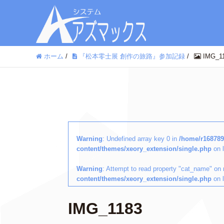
ホーム
/
『松本零士展 創作の旅路』参加記録
/
IMG_1
Warning
: Undefined array key 0 in
/home/r168789
content/themes/xeory_extension/single.php
on 
Warning
: Attempt to read property "cat_name" on 
content/themes/xeory_extension/single.php
on 
IMG_1183